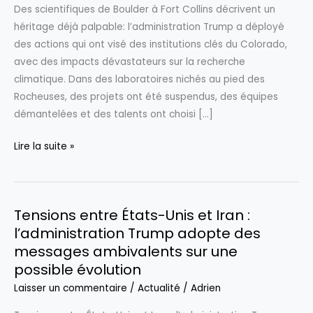
Des scientifiques de Boulder à Fort Collins décrivent un
héritage déjà palpable: l’administration Trump a déployé
des actions qui ont visé des institutions clés du Colorado,
avec des impacts dévastateurs sur la recherche
climatique. Dans des laboratoires nichés au pied des
Rocheuses, des projets ont été suspendus, des équipes
démantelées et des talents ont choisi […]
Au
Lire la suite »
Colorado,
l’héritage
controversé
Tensions entre États-Unis et Iran :
de
l’administration Trump adopte des
l’administration
messages ambivalents sur une
Trump
possible évolution
et
ses
Laisser un commentaire
/
Actualité
/
Adrien
impacts