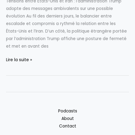
Tensions entre États-Unis et Iran : l’administration Trump
dévastateurs
adopte des messages ambivalents sur une possible
sur
évolution Au fil des derniers jours, le balancier entre
la
escalade et compromis a rythmé la relation entre les
recherche
États-Unis et l’Iran. D’un côté, la politique étrangère portée
climatique
par l’administration Trump affiche une posture de fermeté
et met en avant des
Tensions
Lire la suite »
entre
États-
Unis
et
Iran
:
Podcasts
l’administration
About
Trump
Contact
adopte
des