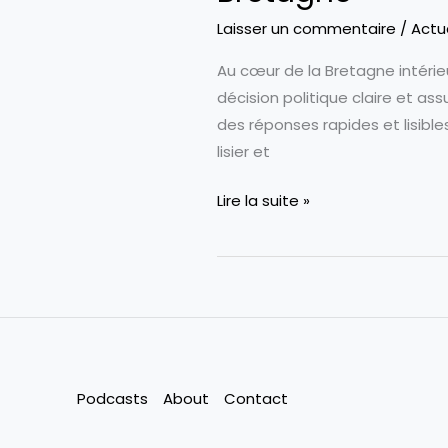
bretonne
Laisser un commentaire
/
Actu
?
Au cœur de la Bretagne intérie
décision politique claire et as
des réponses rapides et lisible
lisier et
«
Lire la suite »
Une
décision
politique
assumée
»
:
les
Podcasts
About
Contact
raisons
qui