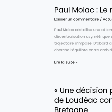
Paul Molac : Le
Laisser un commentaire
/
Actu
Paul Molac cristallise une att
décentralisation asymétrique en
trajectoire s’impose. D’abord ar
cherche l’équilibre entre ambit
Paul
Lire la suite »
Molac
:
Le
« Une décision p
nouveau
visage
de Loudéac co
de
Bretagne
l’autonomie