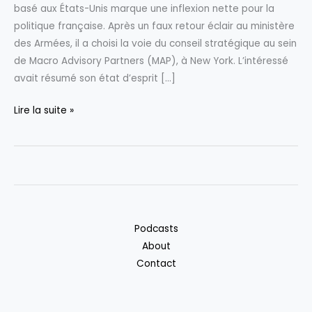
basé aux États-Unis marque une inflexion nette pour la
politique française. Après un faux retour éclair au ministère
des Armées, il a choisi la voie du conseil stratégique au sein
de Macro Advisory Partners (MAP), à New York. L’intéressé
avait résumé son état d’esprit […]
Bruno
Lire la suite »
Le
Maire
quitte
la
scène
politique
Podcasts
française
About
pour
Contact
rejoindre
un
cabinet