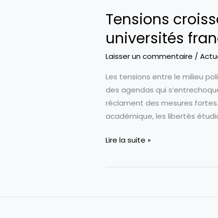
Tensions croissa
universités fra
Laisser un commentaire
/
Actu
Les tensions entre le milieu pol
des agendas qui s’entrechoque
réclament des mesures fortes.
académique, les libertés étudia
Tensions
Lire la suite »
croissantes
entre
le
milieu
politique