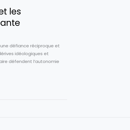
et les
sante
ar une défiance réciproque et
érives idéologiques et
taire défendent l’autonomie