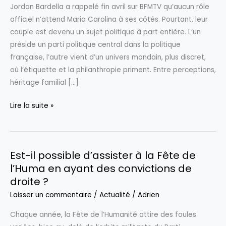
Jordan Bardella a rappelé fin avril sur BFMTV qu’aucun rôle
officiel n’attend Maria Carolina à ses côtés. Pourtant, leur
couple est devenu un sujet politique à part entière. L’un
préside un parti politique central dans la politique
française, l’autre vient d’un univers mondain, plus discret,
où l’étiquette et la philanthropie priment. Entre perceptions,
héritage familial […]
Jordan
Lire la suite »
Bardella
:
découvrez
Est-il possible d’assister à la Fête de
les
l’Huma en ayant des convictions de
convictions
droite ?
politiques
de
Laisser un commentaire
/
Actualité
/
Adrien
sa
Chaque année, la Fête de l’Humanité attire des foules
compagne