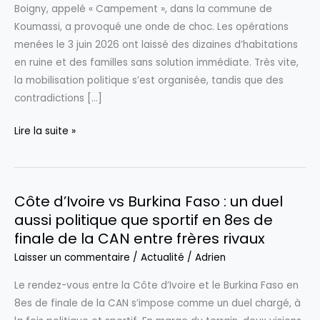
Boigny, appelé « Campement », dans la commune de
Koumassi, a provoqué une onde de choc. Les opérations
menées le 3 juin 2026 ont laissé des dizaines d’habitations
en ruine et des familles sans solution immédiate. Très vite,
la mobilisation politique s’est organisée, tandis que des
contradictions […]
Côte
Lire la suite »
d’Ivoire
:
mobilisation
Côte d’Ivoire vs Burkina Faso : un duel
politique
aussi politique que sportif en 8es de
suite
finale de la CAN entre frères rivaux
à
la
Laisser un commentaire
/
Actualité
/
Adrien
démolition
Le rendez-vous entre la Côte d’Ivoire et le Burkina Faso en
d’un
8es de finale de la CAN s’impose comme un duel chargé, à
quartier