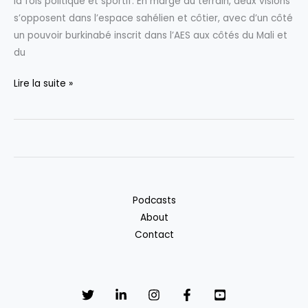
la fois politique et sportif. En marge du terrain, deux visions
à
s’opposent dans l’espace sahélien et côtier, avec d’un côté
Koumassi
un pouvoir burkinabé inscrit dans l’AES aux côtés du Mali et
du
Côte
Lire la suite »
d’Ivoire
vs
Burkina
Faso
:
un
Podcasts
duel
About
aussi
Contact
politique
que
sportif
en
8es