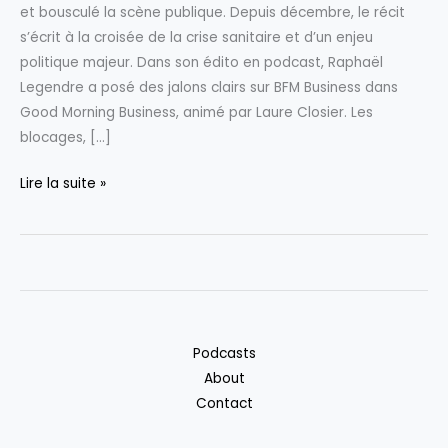
et bousculé la scène publique. Depuis décembre, le récit
s’écrit à la croisée de la crise sanitaire et d’un enjeu
politique majeur. Dans son édito en podcast, Raphaël
Legendre a posé des jalons clairs sur BFM Business dans
Good Morning Business, animé par Laure Closier. Les
blocages, […]
PODCAST
Lire la suite »
:
L’édito
de
Raphaël
Legendre
–
Podcasts
Dermatose
About
:
Contact
quand
une