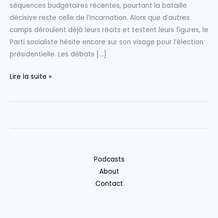
séquences budgétaires récentes, pourtant la bataille
décisive reste celle de l’incarnation. Alors que d’autres
camps déroulent déjà leurs récits et testent leurs figures, le
Parti socialiste hésite encore sur son visage pour l’élection
présidentielle. Les débats […]
Présidentielle
Lire la suite »
2027
:
le
PS
à
la
Podcasts
quête
About
du
Contact
candidat
idéal
pour