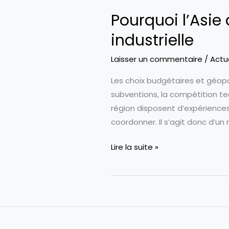
Pourquoi l’Asie 
industrielle
Laisser un commentaire
/
Actu
Les choix budgétaires et géopol
subventions, la compétition te
région disposent d’expériences 
coordonner. Il s’agit donc d’un
Pourquoi
Lire la suite »
l’Asie
doit
prendre
la
tête