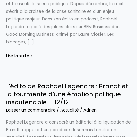
et bousculé la scène publique. Depuis décembre, le récit
s’écrit à la croisée de la crise sanitaire et d’un enjeu
politique majeur. Dans son édito en podcast, Raphaël
Legendre a posé des jalons clairs sur BFM Business dans
Good Morning Business, animé par Laure Closier. Les
blocages, […]
PODCAST
Lire la suite »
:
L’édito
de
L’édito de Raphaël Legendre : Brandt et
Raphaël
la tourmente d’une émotion politique
Legendre
insoutenable – 12/12
–
Dermatose
Laisser un commentaire
/
Actualité
/
Adrien
:
Raphaël Legendre a consacré un éditorial à la liquidation de
quand
Brandt, rappelant un paradoxe désormais familier en
une