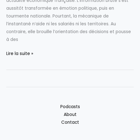
actualité économique française. L’information brute s’est
crise
aussitôt transformée en émotion politique, puis en
sanitaire
tourmente nationale. Pourtant, la mécanique de
se
l’instantané n’aide ni les salariés ni les territoires. Au
transforme
contraire, elle brouille l’orientation des décisions et pousse
en
à des
enjeu
politique
L’édito
Lire la suite »
–
de
15/12
Raphaël
Legendre
:
Brandt
et
Podcasts
la
About
tourmente
Contact
d’une
émotion
politique