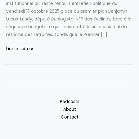
institutionnel qui reste tendu. L’entretien politique du
vendredi 17 octobre 2025 place au premier plan Benjamin
Lucas-Lundy, député écologiste-NFP des Yvelines, face à la
séquence budgétaire qui s’ouvre et à la suspension de la
réforme des retraites. Tandis que le Premier […]
L’entretien
Lire la suite »
politique
du
vendredi
17
octobre
2025
Podcasts
About
Contact