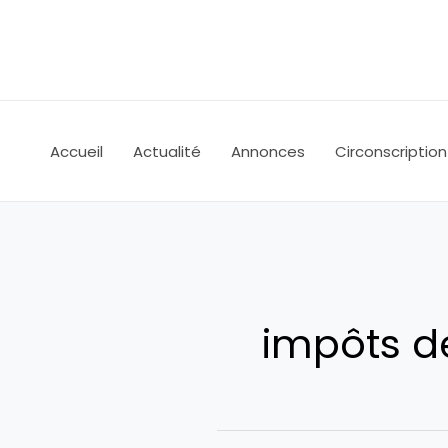
Aller
au
contenu
Accueil
Actualité
Annonces
Circonscription
impôts d