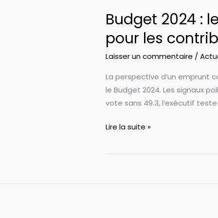
Budget 2024 : 
pour les contrib
Laisser un commentaire
/
Actu
La perspective d’un emprunt co
le Budget 2024. Les signaux pol
vote sans 49.3, l’exécutif teste
Budget
Lire la suite »
2024
:
le
retour
imminent
d’un