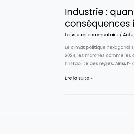
Industrie : quan
conséquences 
Laisser un commentaire
/
Actu
Le climat politique hexagonal s
2024, les marchés comme les di
l’instabilité des règles. Ainsi,
Industrie
Lire la suite »
:
quand
le
cirque
politique
entraîne