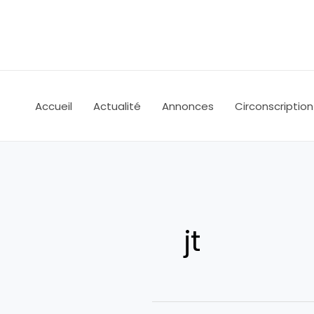
Aller
au
contenu
Accueil
Actualité
Annonces
Circonscription
jt