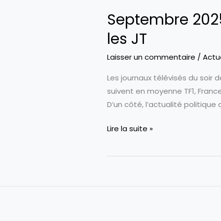
Septembre 2025 
les JT
Laisser un commentaire
/
Actu
Les journaux télévisés du soir
suivent en moyenne TF1, Franc
D’un côté, l’actualité politique
Septembre
Lire la suite »
2025
:
Un
regard
sur
l’actualité