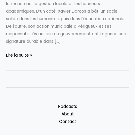
la recherche, la gestion locale et les honneurs
académiques. D’un côté, Xavier Darcos a bâti un socle
solide dans les humanités, puis dans l’éducation nationale.
De l’autre, son action municipale à Périgueux et ses
responsabilités au sein du gouvernement ont façonné une
signature durable dans […]
POLITIQUE
Lire la suite »
–
Xavier
Darcos
:
Parcours
en
Podcasts
images,
About
de
Contact
maire
de