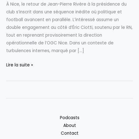
À Nice, le retour de Jean-Pierre Rivère à la présidence du
club s’inscrit dans une séquence inédite où politique et
football avancent en parallèle. L’intéressé assume un
double engagement au côté d’Éric Ciotti, soutenu par le RN,
tout en reprenant provisoirement la direction
opérationnelle de l’OGC Nice. Dans un contexte de
turbulences internes, marqué par […]
À
Lire la suite »
Nice,
Jean-
Pierre
Rivère
équilibre
habilement
Podcasts
politique
About
et
Contact
présidence