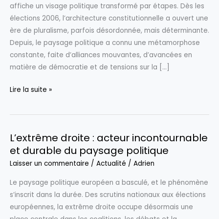
affiche un visage politique transformé par étapes. Dès les
élections 2006, l’architecture constitutionnelle a ouvert une
ère de pluralisme, parfois désordonnée, mais déterminante.
Depuis, le paysage politique a connu une métamorphose
constante, faite d’alliances mouvantes, d’avancées en
matière de démocratie et de tensions sur la […]
RDC
Lire la suite »
:
Une
métamorphose
L’extrême droite : acteur incontournable
continue
et durable du paysage politique
du
paysage
Laisser un commentaire
/
Actualité
/
Adrien
politique
Le paysage politique européen a basculé, et le phénomène
depuis
s’inscrit dans la durée. Des scrutins nationaux aux élections
les
européennes, la extrême droite occupe désormais une
élections