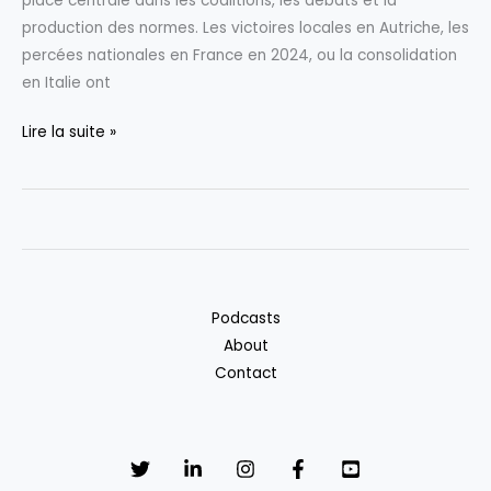
place centrale dans les coalitions, les débats et la
de
production des normes. Les victoires locales en Autriche, les
2006
percées nationales en France en 2024, ou la consolidation
en Italie ont
L’extrême
Lire la suite »
droite
:
acteur
incontournable
et
durable
Podcasts
du
About
paysage
Contact
politique