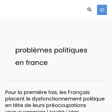
Aller
Recherche
au
contenu
problèmes politiques
en france
Pour la première fois, les Français
placent le dysfonctionnement politique
en tête de leurs préoccupations
Laisser un commentaire
/
Actualité
/
Adrien