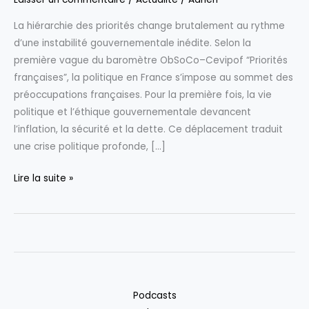
La hiérarchie des priorités change brutalement au rythme
d’une instabilité gouvernementale inédite. Selon la
première vague du baromètre ObSoCo–Cevipof “Priorités
françaises”, la politique en France s’impose au sommet des
préoccupations françaises. Pour la première fois, la vie
politique et l’éthique gouvernementale devancent
l’inflation, la sécurité et la dette. Ce déplacement traduit
une crise politique profonde, […]
Pour
Lire la suite »
la
première
fois,
les
Français
placent
Podcasts
le