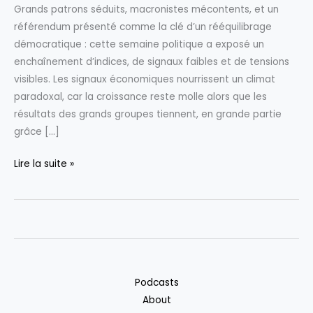
Grands patrons séduits, macronistes mécontents, et un
référendum présenté comme la clé d’un rééquilibrage
démocratique : cette semaine politique a exposé un
enchaînement d’indices, de signaux faibles et de tensions
visibles. Les signaux économiques nourrissent un climat
paradoxal, car la croissance reste molle alors que les
résultats des grands groupes tiennent, en grande partie
grâce […]
Grands
Lire la suite »
patrons
séduits,
macronistes
mécontents
et
un
Podcasts
référendum
About
imminent