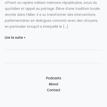
offrent un repère mêlant mémoire républicaine, souci du
quotidien et appel au partage. Élève d’une tradition locale
ancrée dans l’Allier, il a su transformer des interventions
parlementaires en dialogues concrets avec des citoyens,
en particulier lorsqu’il a interpellé le […]
Les
Lire la suite »
réflexions
de
Gérard
Charasse
:
un
Podcasts
espace
About
de
Contact
partage
et
d’inspiration