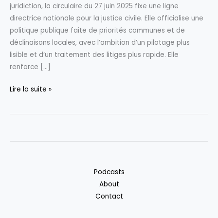
juridiction, la circulaire du 27 juin 2025 fixe une ligne
directrice nationale pour la justice civile. Elle officialise une
politique publique faite de priorités communes et de
déclinaisons locales, avec l’ambition d’un pilotage plus
lisible et d’un traitement des litiges plus rapide. Elle
renforce […]
La
Lire la suite »
circulaire
du
27
juin
2025
:
Podcasts
une
About
étape
Contact
décisive
dans