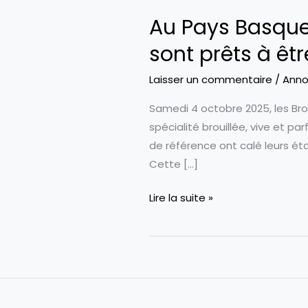
Au Pays Basque,
sont prêts à êt
Laisser un commentaire
/
Anno
Samedi 4 octobre 2025, les Bro
spécialité brouillée, vive et p
de référence ont calé leurs éta
Cette […]
Au
Lire la suite »
Pays
Basque,
les
Brouillartas
du