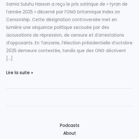
Samia Suluhu Hassan a reçu le prix satirique de « tyran de
l’année 2025 » décerné par l’ONG britannique Index on
Censorship. Cette désignation controversée met en
lumière une séquence politique secouée par des
accusations de répression, de censure et d’arrestations
d’opposants. En Tanzanie, l’élection présidentielle d’octobre
2025 demeure contestée, tandis que des ONG décrivent
[…]
Élue
Lire la suite »
«
tyran
de
l’année
2025
»
Podcasts
:
About
Découvrez