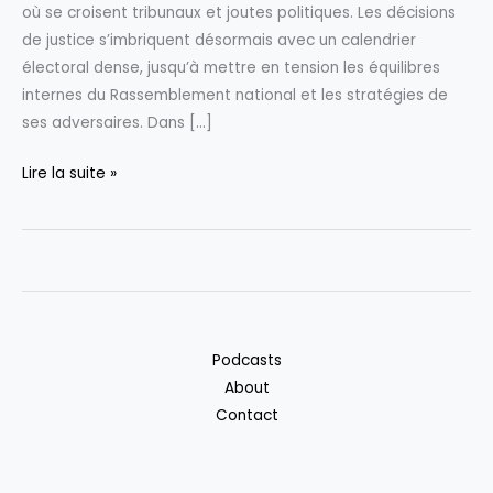
où se croisent tribunaux et joutes politiques. Les décisions
de justice s’imbriquent désormais avec un calendrier
électoral dense, jusqu’à mettre en tension les équilibres
internes du Rassemblement national et les stratégies de
ses adversaires. Dans […]
Marine
Lire la suite »
Le
Pen
:
au
croisement
des
Podcasts
tribunaux
About
et
Contact
de
la
scène