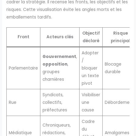
cadrer la stratégie. Il recense les fronts, les objectifs et les
risques. Cette visualisation évite les angles morts et les
emballements tardifs.
Objectif
Risque
Front
Acteurs clés
déclaré
principal
Adopter
Gouvernement
,
/
opposition
,
Blocage
Parlementaire
bloquer
groupes
durable
un texte
charnières
pivot
Syndicats,
Visibiliser
Rue
collectifs,
une
Débordements
préfectures
cause
Cadre
Chroniqueurs,
du
Médiatique
rédactions,
Amalgames