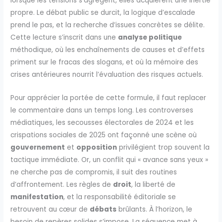
lorsque les tensions s’agrègent, elles acquièrent une inertie
propre. Le débat public se durcit, la logique d’escalade
prend le pas, et la recherche d’issues concrètes se délite.
Cette lecture s’inscrit dans une
analyse politique
méthodique, où les enchaînements de causes et d’effets
priment sur le fracas des slogans, et où la mémoire des
crises antérieures nourrit l’évaluation des risques actuels.
Pour apprécier la portée de cette formule, il faut replacer
le commentaire dans un temps long. Les controverses
médiatiques, les secousses électorales de 2024 et les
crispations sociales de 2025 ont façonné une scène où
gouvernement
et
opposition
privilégient trop souvent la
tactique immédiate. Or, un conflit qui « avance sans yeux »
ne cherche pas de compromis, il suit des routines
d’affrontement. Les règles de
droit
, la liberté de
manifestation
, et la responsabilité éditoriale se
retrouvent au cœur de
débats
brûlants. À l’horizon, le
besoin de repères solides s’impose. La séquence met à