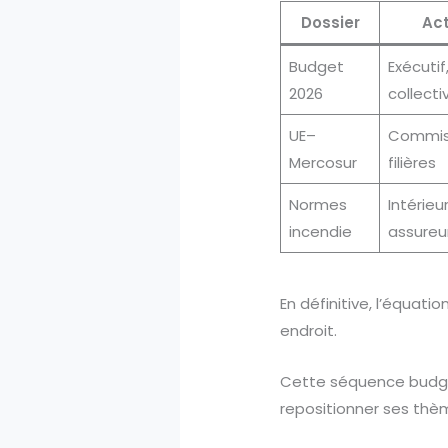
Dossier
Act
Budget
Exécuti
2026
collecti
UE–
Commiss
Mercosur
filières
Normes
Intérieur
incendie
assureu
En définitive, l’équati
endroit.
Cette séquence budgéta
repositionner ses thèm