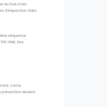
que du Sud, mais
s d’inspection clairs
rnière séquence
s TPE–PME. Des
ormité. Cette
a prévention devient