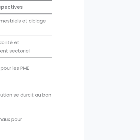
spectives
mestriels et ciblage
bilité et
t sectoriel
é pour les PME
cution se durcit au bon
gnaux pour