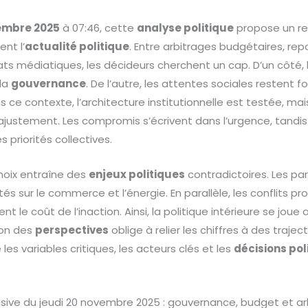
vembre 2025
à 07:46, cette
analyse politique
propose un r
ent l’
actualité politique
. Entre arbitrages budgétaires, re
ts médiatiques, les décideurs cherchent un cap. D’un côté, 
la
gouvernance
. De l’autre, les attentes sociales restent for
ns ce contexte, l’architecture institutionnelle est testée, ma
justement. Les compromis s’écrivent dans l’urgence, tandis
s priorités collectives.
oix entraîne des
enjeux politiques
contradictoires. Les pa
 sur le commerce et l’énergie. En parallèle, les conflits pro
le coût de l’inaction. Ainsi, la politique intérieure se joue au
ion des
perspectives
oblige à relier les chiffres à des trajec
les variables critiques, les acteurs clés et les
décisions pol
usive du jeudi 20 novembre 2025 : gouvernance, budget et ar