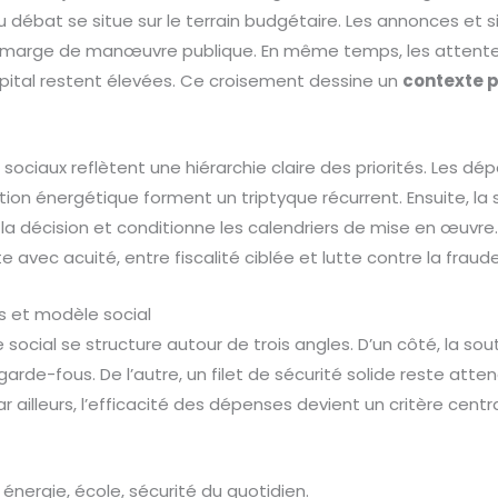
u débat se situe sur le terrain budgétaire. Les annonces et
 marge de manœuvre publique. En même temps, les attentes
ôpital restent élevées. Ce croisement dessine un
contexte p
 sociaux reflètent une hiérarchie claire des priorités. Les d
sition énergétique forment un triptyque récurrent. Ensuite, l
a décision et conditionne les calendriers de mise en œuvre. E
 avec acuité, entre fiscalité ciblée et lutte contre la fraude
s et modèle social
 social se structure autour de trois angles. D’un côté, la sou
de-fous. De l’autre, un filet de sécurité solide reste atte
 Par ailleurs, l’efficacité des dépenses devient un critère cen
 énergie, école, sécurité du quotidien.