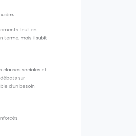
ncière.
utements tout en
n terme, mais il subit
s clauses sociales et
s débats sur
uble d’un besoin
nforcés.