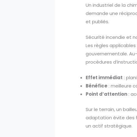
Un industriel de la ch
demande une réciprocit
et publiés.
Sécurité incendie et 
Les règles applicables
gouvernementale. Au-de
procédures d’instructio
Effet immédiat
: plan
Bénéfice
: meilleure c
Point d’attention
: a
Sur le terrain, un bail
adaptation évite des 
un actif stratégique.