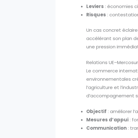
Leviers
: économies ci
Risques
: contestation
Un cas concret éclaire
accélérant son plan de
une pression immédia
Relations UE–Mercosur
Le commerce internatio
environnementales créd
l’agriculture et l’ind
d’accompagnement se
Objectif
: améliorer l’
Mesures d’appui
: fo
Communication
: tr