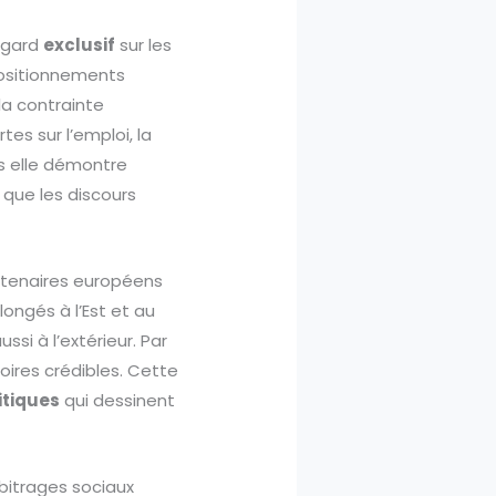
egard
exclusif
sur les
positionnements
la contrainte
tes sur l’emploi, la
is elle démontre
 que les discours
rtenaires européens
longés à l’Est et au
ssi à l’extérieur. Par
toires crédibles. Cette
itiques
qui dessinent
bitrages sociaux