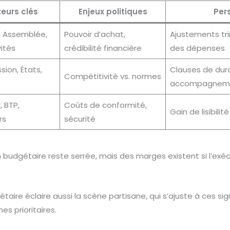
eurs clés
Enjeux politiques
Per
f, Assemblée,
Pouvoir d’achat,
Ajustements tri
vités
crédibilité financière
des dépenses
ion, États,
Clauses de dura
Compétitivité vs. normes
accompagnemen
, BTP,
Coûts de conformité,
Gain de lisibilit
rs
sécurité
on budgétaire reste serrée, mais des marges existent si l’exé
ire éclaire aussi la scène partisane, qui s’ajuste à ces si
es prioritaires.