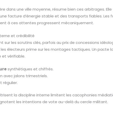
irmière dans une ville moyenne, résume bien ces arbitrages. El
 une facture d’énergie stable et des transports fiables. Les 
ent à ces attentes progressent mécaniquement.
nterne et crédibilité
t sur les scrutins clés, parfois au prix de concessions idéolog
es électeurs prime sur les montages tactiques. Un pacte loc
et vérifiable.
ure
synthétiques et chiffrés.
 avec jalons trimestriels.
t régulier.
risent la discipline interne limitent les cacophonies médiatiqu
ignotent les intentions de vote au-delà du cercle militant.