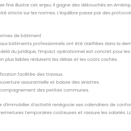
imie fine illustre cet enjeu. Il gagne des débouchés en Améri
é stricte sur les normes. L’équilibre passe par des protocole
normes de bâtiment
 aux bâtiments professionnels ont été clarifiées dans la de
là du juridique, l’impact opérationnel est concret pour le
n plus lisibles réduisent les délais et les coûts cachés.
ification facilitée des travaux.
ouverture assurantielle et baisse des sinistres.
ccompagnement des petites communes.
leur d’immobilier d’activité renégocie ses calendriers de conf
fermetures temporaires coûteuses et rassure les salariés. L