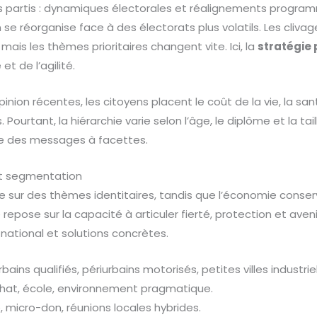
es partis : dynamiques électorales et réalignements progra
se réorganise face à des électorats plus volatils. Les clivag
 mais les thèmes prioritaires changent vite. Ici, la
stratégie 
et de l’agilité.
nion récentes, les citoyens placent le coût de la vie, la san
. Pourtant, la hiérarchie varie selon l’âge, le diplôme et la ta
se des messages à facettes.
 et segmentation
lle sur des thèmes identitaires, tandis que l’économie conser
repose sur la capacité à articuler fierté, protection et avenir
 national et solutions concrètes.
rbains qualifiés, périurbains motorisés, petites villes industriel
chat, école, environnement pragmatique.
 micro-don, réunions locales hybrides.