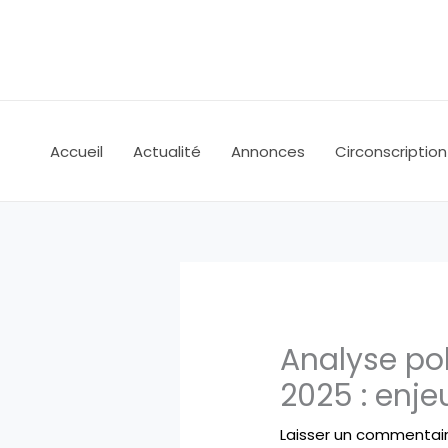
Aller
au
contenu
Accueil
Actualité
Annonces
Circonscription
Analyse pol
2025 : enje
Laisser un commentai