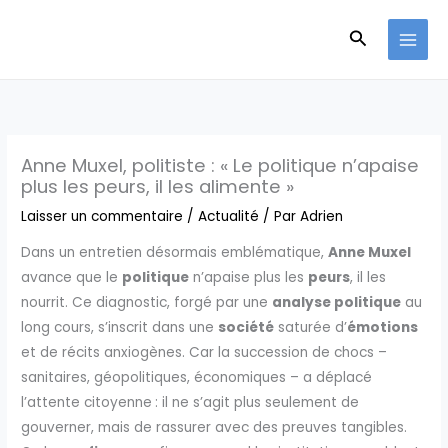
Aller
Recherche
au
contenu
Anne Muxel, politiste : « Le politique n’apaise
plus les peurs, il les alimente »
Laisser un commentaire
/
Actualité
/ Par
Adrien
Dans un entretien désormais emblématique,
Anne Muxel
avance que le
politique
n’apaise plus les
peurs
, il les
nourrit. Ce diagnostic, forgé par une
analyse politique
au
long cours, s’inscrit dans une
société
saturée d’
émotions
et de récits anxiogènes. Car la succession de chocs –
sanitaires, géopolitiques, économiques – a déplacé
l’attente citoyenne : il ne s’agit plus seulement de
gouverner, mais de rassurer avec des preuves tangibles.