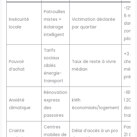
-12% s
Patrouilles
6 moi
Insécurité
mixtes +
Victimation déclarée
dans 
locale
éclairage
par quartier
zones
intelligent
pilote
Tarifs
+3 poi
sociaux
Pouvoir
Taux de reste à vivre
chez
ciblés
d’achat
médian
ména
énergie-
précai
transport
Rénovation
-18% s
Anxiété
express
kWh
1 200
climatique
des
économisés/logement
dossie
passoires
traité
Centres
Passé
Crainte
Délai d’accès à un pro
mobiles de
21 à 12