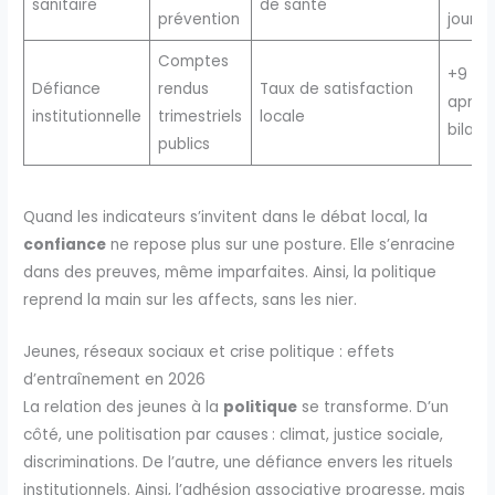
sanitaire
de santé
prévention
jours
Comptes
+9 poi
Défiance
rendus
Taux de satisfaction
après
institutionnelle
trimestriels
locale
bilans
publics
Quand les indicateurs s’invitent dans le débat local, la
confiance
ne repose plus sur une posture. Elle s’enracine
dans des preuves, même imparfaites. Ainsi, la politique
reprend la main sur les affects, sans les nier.
Jeunes, réseaux sociaux et crise politique : effets
d’entraînement en 2026
La relation des jeunes à la
politique
se transforme. D’un
côté, une politisation par causes : climat, justice sociale,
discriminations. De l’autre, une défiance envers les rituels
institutionnels. Ainsi, l’adhésion associative progresse, mais