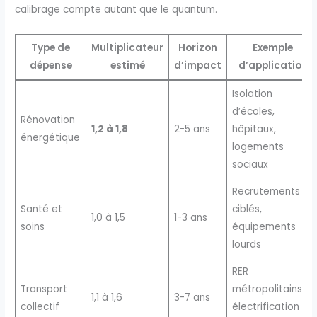
calibrage compte autant que le quantum.
Type de
Multiplicateur
Horizon
Exemple
dépense
estimé
d’impact
d’application
Isolation
d’écoles,
Rénovation
1,2 à 1,8
2-5 ans
hôpitaux,
énergétique
logements
sociaux
Recrutements
Santé et
ciblés,
1,0 à 1,5
1-3 ans
soins
équipements
lourds
RER
Transport
métropolitains,
1,1 à 1,6
3-7 ans
collectif
électrification