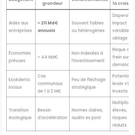
grandeur
la croiss
Dispersion,
Aides aux
≈ 211 Md€
Souvent faibles
impact
entreprises
annuels
ou hétérogènes
variable se
ciblage
Risque de
Économies
Non indexées à
≈ 44 Md€
frein sur la
prévues
l’investissement
demande
Cas
Potentiel 
Excédents
Peu de fléchage
communaux
levier s’ils 
locaux
stratégique
de 1 à 2 M€
investis
Multiplicat
Transition
Besoin
Normes claires,
élevés,
écologique
d’accélération
audits ex post
risques
réduits