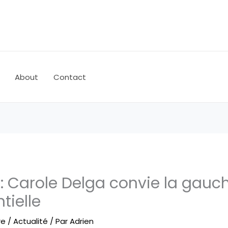
About
Contact
: Carole Delga convie la gauc
tielle
re
/
Actualité
/ Par
Adrien