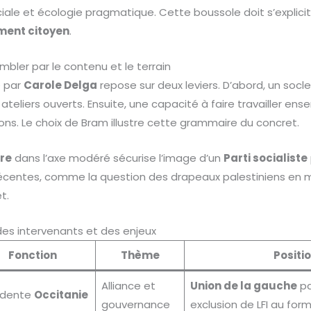
ciale et écologie pragmatique. Cette boussole doit s’explici
ent citoyen
.
bler par le contenu et le terrain
 par
Carole Delga
repose sur deux leviers. D’abord, un so
s ateliers ouverts. Ensuite, une capacité à faire travailler ens
ons. Le choix de Bram illustre cette grammaire du concret.
ure
dans l’axe modéré sécurise l’image d’un
Parti socialiste
récentes, comme la question des drapeaux palestiniens en ma
t.
des intervenants et des enjeux
Fonction
Thème
Positio
Alliance et
Union de la gauche
pa
idente
Occitanie
gouvernance
exclusion de LFI au for