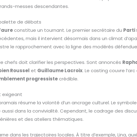
grands-messes descendantes.
 palette de débats
 Faure
constitue un tournant. Le premier secrétaire du
Parti
récédentes, mais il intervient désormais dans un climat d’ap
llustre le rapprochement avec la ligne des modérés défendu
de chefs doit clarifier les perspectives. Sont annoncés
Raph
bien Roussel
et
Guillaume Lacroix
. Le casting couvre l’ar
mblement progressiste
crédible.
t exigeant
bramais résume la volonté d’un ancrage culturel. Le symbole 
e aussi dans la convivialité. Cependant, le cadrage des discu
énières et des ateliers thématiques.
rne dans les trajectoires locales. À titre d’exemple, Lina, auxi