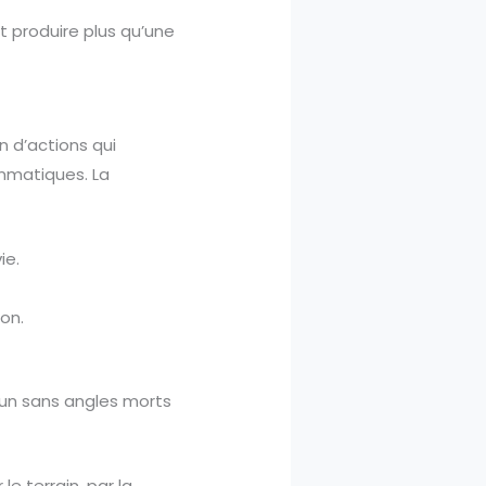
it produire plus qu’une
n d’actions qui
mmatiques. La
ie.
ion.
mun sans angles morts
le terrain, par la