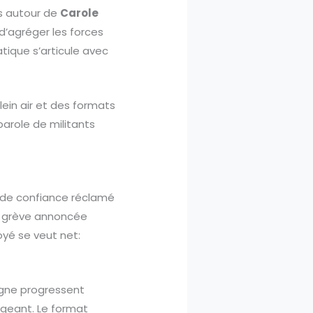
es autour de
Carole
’agréger les forces
tique s’articule avec
lein air et des formats
 parole de militants
 de confiance réclamé
de grève annoncée
oyé se veut net:
ligne progressent
igeant. Le format