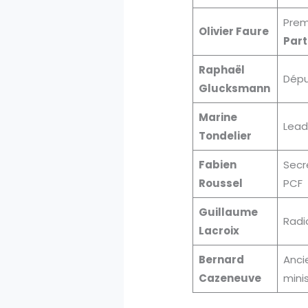
Prem
Olivier Faure
Part
Raphaël
Dépu
Glucksmann
Marine
Lead
Tondelier
Fabien
Secr
Roussel
PCF
Guillaume
Radi
Lacroix
Bernard
Anci
Cazeneuve
mini