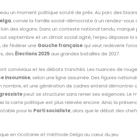
eau un moment politique scruté de près. Au parc des Essars
Delga
, convie la famille social-démocrate à un rendez-vous o
il, loin des slogans. Dans un contexte national tendu, marqué
t septembre et un climat social agité, l’enjeu dépasse la sy
, de fédérer une
Gauche française
qui veut redevenir forc
es, des
Élections 2025
aux grandes batailles de 2027.
 sont conviviaux et les débats tranchés. Les nuances de roug
ce insoumise
, selon une ligne assumée. Des figures nationa
t en nombre, et une génération de cadres entend démontrer 
ressiste
peut se structurer sans renier ses exigences. Le
 la carte politique est plus relevée encore. Ainsi, la présen
notable pour le
Parti socialiste
, alors que le débat des che
itique en Occitanie et méthode Delga au cœur du jeu