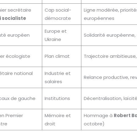
ier secrétaire
Cap social-
Ligne modérée, priorité
i socialiste
démocrate
européennes
Europe et
té européen
Solidarité européenne, 
Ukraine
er écologiste
Plan climat
Trajectoire ambitieuse,
étaire national
Industrie et
Relance productive, reva
salaires
caux de gauche
Institutions
Décentralisation, laïci
en Premier
Mémoire et
Hommage à
Robert B
stre
droit
octobre)