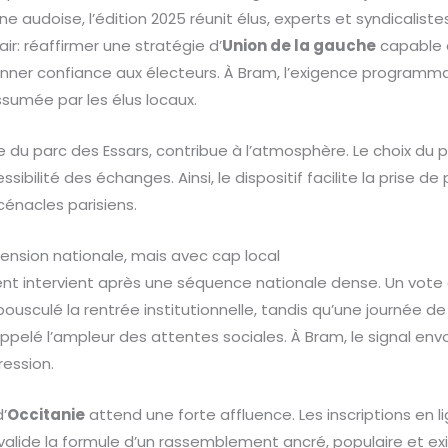
 audoise, l’édition 2025 réunit élus, experts et syndicalist
clair: réaffirmer une stratégie d’
Union de la gauche
capable d
nner confiance aux électeurs. À Bram, l’exigence programma
ssumée par les élus locaux.
e du parc des Essars, contribue à l’atmosphère. Le choix du p
sibilité des échanges. Ainsi, le dispositif facilite la prise de
énacles parisiens.
ension nationale, mais avec cap local
nt intervient après une séquence nationale dense. Un vote
bousculé la rentrée institutionnelle, tandis qu’une journée 
elé l’ampleur des attentes sociales. À Bram, le signal env
ression.
d’
Occitanie
attend une forte affluence. Les inscriptions en 
valide la formule d’un rassemblement ancré, populaire et ex