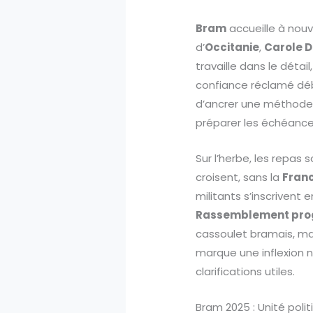
Bram
accueille à nouv
d’
Occitanie
,
Carole 
travaille dans le déta
confiance réclamé débu
d’ancrer une méthode
préparer les échéanc
Sur l’herbe, les repas
croisent, sans la
Fran
militants s’inscriven
Rassemblement prog
cassoulet bramais, mais
marque une inflexion 
clarifications utiles.
Bram 2025 : Unité pol