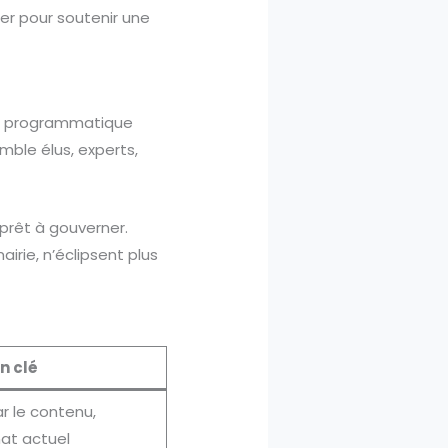
ter pour soutenir une
cle programmatique
emble élus, experts,
prêt à gouverner.
irie, n’éclipsent plus
n clé
r le contenu,
mat actuel