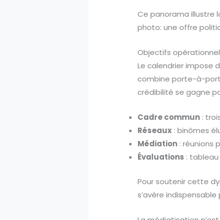
Ce panorama illustre la
photo: une offre politiq
Objectifs opérationne
Le calendrier impose d
combine porte-à-port
crédibilité se gagne pa
Cadre commun
: tro
Réseaux
: binômes él
Médiation
: réunions p
Évaluations
: tableau 
Pour soutenir cette d
s’avère indispensable 
La médiatisation n’est 