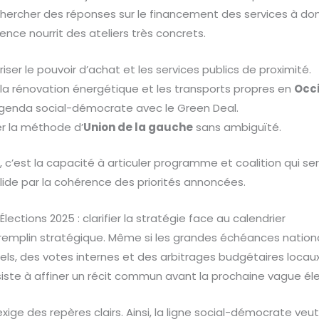
hercher des réponses sur le financement des services à domi
ence nourrit des ateliers très concrets.
riser le pouvoir d’achat et les services publics de proximité.
 la rénovation énergétique et les transports propres en
Occi
 agenda social-démocrate avec le Green Deal.
ier la méthode d’
Union de la gauche
sans ambiguïté.
c’est la capacité à articuler programme et coalition qui se
lide par la cohérence des priorités annoncées.
lections 2025 : clarifier la stratégie face au calendrier
tremplin stratégique. Même si les grandes échéances nationa
tiels, des votes internes et des arbitrages budgétaires locau
nsiste à affiner un récit commun avant la prochaine vague éle
xige des repères clairs. Ainsi, la ligne social-démocrate veut 