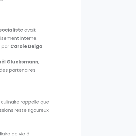
 socialiste
avait
aisement interne.
e par
Carole Delga
.
aël Glucksmann
,
c des partenaires
culinaire rappelle que
ssions reste rigoureux
liaire de vie à