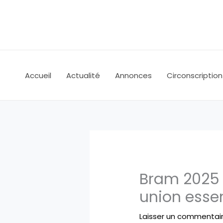
Aller
au
contenu
Accueil
Actualité
Annonces
Circonscription
Bram 2025 
union essen
Laisser un commentai