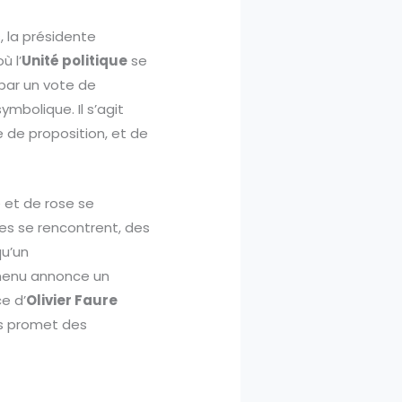
, la présidente
ù l’
Unité politique
se
 par un vote de
mbolique. Il s’agit
e de proposition, et de
e et de rose se
les se rencontrent, des
qu’un
 menu annonce un
ce d’
Olivier Faure
fs promet des