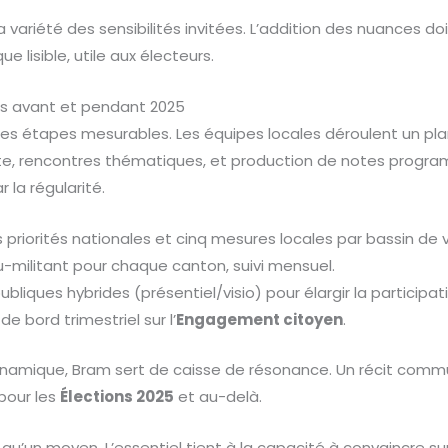
 variété des sensibilités invitées. L’addition des nuances do
ue lisible, utile aux électeurs.
ls avant et pendant 2025
es étapes mesurables. Les équipes locales déroulent un pla
e, rencontres thématiques, et production de notes progra
r la régularité.
is priorités nationales et cinq mesures locales par bassin de v
u-militant pour chaque canton, suivi mensuel.
ubliques hybrides (présentiel/visio) pour élargir la participat
de bord trimestriel sur l’
Engagement citoyen
.
ynamique, Bram sert de caisse de résonance. Un récit com
pour les
Élections 2025
et au-delà.
qu’un moyen. L’essentiel tient à la capacité à convaincre sur 