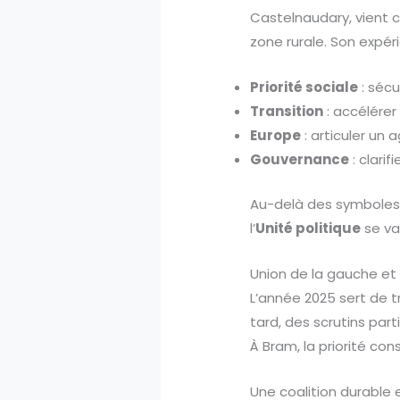
Castelnaudary, vient c
zone rurale. Son expéri
Priorité sociale
: sécu
Transition
: accélérer
Europe
: articuler un
Gouvernance
: clarif
Au-delà des symboles, 
l’
Unité politique
se va
Union de la gauche et É
L’année 2025 sert de 
tard, des scrutins par
À Bram, la priorité co
Une coalition durable e