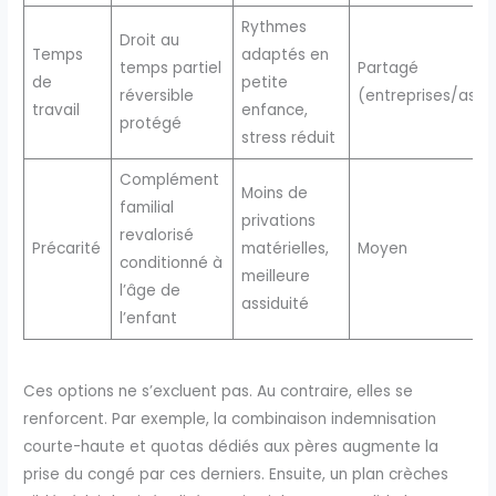
Rythmes
Droit au
Temps
adaptés en
temps partiel
Partagé
de
petite
réversible
(entreprises/assu
travail
enfance,
protégé
stress réduit
Complément
Moins de
familial
privations
revalorisé
Précarité
matérielles,
Moyen
conditionné à
meilleure
l’âge de
assiduité
l’enfant
Ces options ne s’excluent pas. Au contraire, elles se
renforcent. Par exemple, la combinaison indemnisation
courte-haute et quotas dédiés aux pères augmente la
prise du congé par ces derniers. Ensuite, un plan crèches