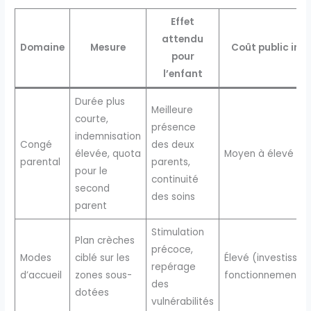
Effet
attendu
Domaine
Mesure
Coût public indi
pour
l’enfant
Durée plus
Meilleure
courte,
présence
indemnisation
Congé
des deux
élevée, quota
Moyen à élevé
parental
parents,
pour le
continuité
second
des soins
parent
Stimulation
Plan crèches
précoce,
Modes
ciblé sur les
Élevé (investisse
repérage
d’accueil
zones sous-
fonctionnement)
des
dotées
vulnérabilités