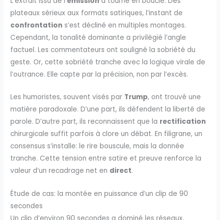
L’extrait issu de l’
émission
a tourné en boucle. Des
plateaux sérieux aux formats satiriques, l’instant de
confrontation
s’est décliné en multiples montages.
Cependant, la tonalité dominante a privilégié l’angle
factuel. Les commentateurs ont souligné la sobriété du
geste. Or, cette sobriété tranche avec la logique virale de
l’outrance. Elle capte par la précision, non par l’excès.
Les humoristes, souvent visés par
Trump
, ont trouvé une
matière paradoxale. D’une part, ils défendent la liberté de
parole. D’autre part, ils reconnaissent que la
rectification
chirurgicale suffit parfois à clore un débat. En filigrane, un
consensus s’installe: le rire bouscule, mais la donnée
tranche. Cette tension entre satire et preuve renforce la
valeur d’un recadrage net en
direct
.
Étude de cas: la montée en puissance d’un clip de 90
secondes
Un clip d’environ 90 secondes a dominé les réseaux.