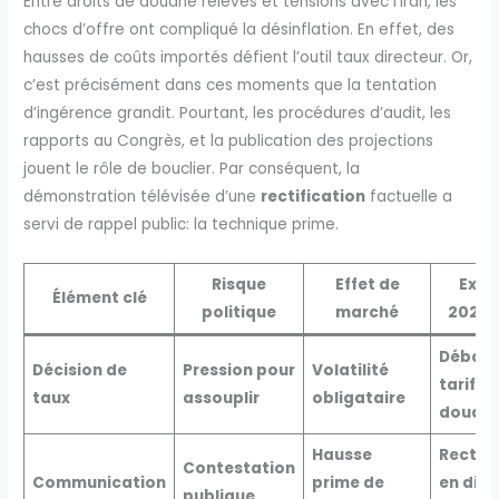
Entre droits de douane relevés et tensions avec l’Iran, les
chocs d’offre ont compliqué la désinflation. En effet, des
hausses de coûts importés défient l’outil taux directeur. Or,
c’est précisément dans ces moments que la tentation
d’ingérence grandit. Pourtant, les procédures d’audit, les
rapports au Congrès, et la publication des projections
jouent le rôle de bouclier. Par conséquent, la
démonstration télévisée d’une
rectification
factuelle a
servi de rappel public: la technique prime.
Risque
Effet de
Exem
Élément clé
politique
marché
2025-
Débat 
Décision de
Pression pour
Volatilité
tarifs
taux
assouplir
obligataire
douani
Hausse
Rectifi
Contestation
Communication
prime de
en dire
publique