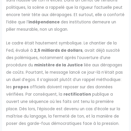
sans hausse de ton ni excès. Dans un climat de tensions
politiques, la scène a rappelé que la rigueur factuelle peut
encore tenir tête aux dérapages. Et surtout, elle a conforté
l’idée que l’
indépendance
des institutions demeure un
pilier mesurable, non un slogan.
Le cadre était hautement symbolique. Le chantier de la
Fed, évalué à
2,5 milliards de dollars
, avait déjà suscité
des polémiques, notamment après l’ouverture d’une
procédure du
ministère de la Justice
liée aux dérapages
de coûts. Pourtant, le message lancé ce jour-là n’était pas
un duel d’egos. Il s’agissait plutôt d’un rappel méthodique:
les
propos
officiels doivent reposer sur des données
vérifiées. Par conséquent, la
rectification
publique a
ouvert une séquence où les faits ont tenu la première
place. Dès lors, l’épisode est devenu un cas d’école sur la
maîtrise du langage, la fermeté de ton, et la manière de
poser des garde-fous démocratiques face à la pression.