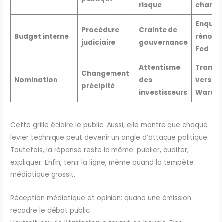
risque
chanti
Enquêt
Procédure
Crainte de
Budget interne
rénova
judiciaire
gouvernance
Fed
Attentisme
Transit
Changement
Nomination
des
vers Ke
précipité
investisseurs
Warsh
Cette grille éclaire le public. Aussi, elle montre que chaque
levier technique peut devenir un angle d’attaque politique.
Toutefois, la réponse reste la même: publier, auditer,
expliquer. Enfin, tenir la ligne, même quand la tempête
médiatique grossit.
Réception médiatique et opinion: quand une émission
recadre le débat public