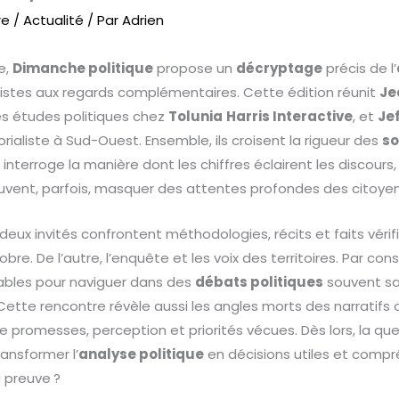
re
/
Actualité
/ Par
Adrien
e,
Dimanche politique
propose un
décryptage
précis de l’
listes aux regards complémentaires. Cette édition réunit
Je
des études politiques chez
Tolunia
Harris Interactive
, et
Je
rialiste à Sud-Ouest. Ensemble, ils croisent la rigueur des
s
ion interroge la manière dont les chiffres éclairent les discou
uvent, parfois, masquer des attentes profondes des citoyen
s deux invités confrontent méthodologies, récits et faits vérifi
re. De l’autre, l’enquête et les voix des territoires. Par con
iables pour naviguer dans des
débats politiques
souvent sa
tte rencontre révèle aussi les angles morts des narratifs of
e promesses, perception et priorités vécues. Dès lors, la qu
ansformer l’
analyse politique
en décisions utiles et compr
a preuve ?