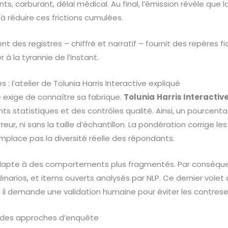
nts, carburant, délai médical. Au final, l’émission révèle que l
 réduire ces frictions cumulées.
 des registres – chiffré et narratif – fournit des repères fi
r à la tyrannie de l’instant.
 l’atelier de Tolunia Harris Interactive expliqué
 exige de connaître sa fabrique.
Tolunia
Harris Interactiv
ts statistiques et des contrôles qualité. Ainsi, un pourcenta
eur, ni sans la taille d’échantillon. La pondération corrige le
emplace pas la diversité réelle des répondants.
adapte à des comportements plus fragmentés. Par conséquen
énarios, et items ouverts analysés par NLP. Ce dernier vole
, il demande une validation humaine pour éviter les contrese
 des approches d’enquête