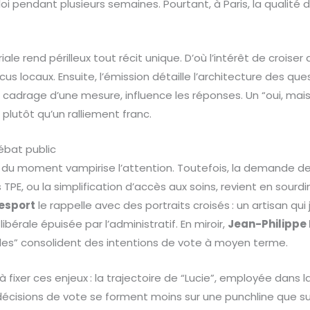
i pendant plusieurs semaines. Pourtant, à Paris, la qualité d
riale rend périlleux tout récit unique. D’où l’intérêt de crois
us locaux. Ensuite, l’émission détaille l’architecture des qu
le cadrage d’une mesure, influence les réponses. Un “oui, mai
lutôt qu’un ralliement franc.
ébat public
 du moment vampirise l’attention. Toutefois, la demande de 
 TPE, ou la simplification d’accès aux soins, revient en sour
esport
le rappelle avec des portraits croisés : un artisan qui
libérale épuisée par l’administratif. En miroir,
Jean-Philippe
bles” consolident des intentions de vote à moyen terme.
à fixer ces enjeux : la trajectoire de “Lucie”, employée dans l
s décisions de vote se forment moins sur une punchline que su