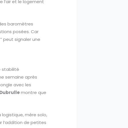
e l’air et le logement
er des baromètres
estions posées. Car
s” peut signaler une
stabilité
dine semaine après
 jongle avec les
 Dubrulle
montre que
a logistique, mère solo,
r l’addition de petites