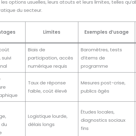
les options usuelles, leurs atouts et leurs limites, telles qu
pratique du secteur.
ntages
Limites
Exemples d’usage
coût
Biais de
Baromètres, tests
 suivi
participation, accès
d’items de
inal
numérique requis
programme
e
Taux de réponse
Mesures post-crise,
ure
faible, coût élevé
publics âgés
aphique
Études locales,
ge,
Logistique lourde,
diagnostics sociaux
 du
délais longs
fins
e