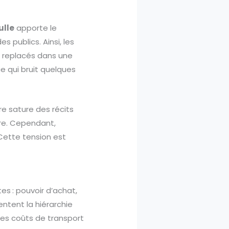
ulle
apporte le
s publics. Ainsi, les
nt replacés dans une
e qui bruit quelques
re sature des récits
ure. Cependant,
. Cette tension est
s : pouvoir d’achat,
entent la hiérarchie
des coûts de transport