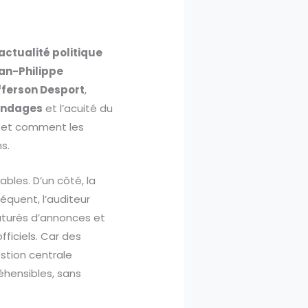
actualité politique
an-Philippe
fferson Desport
,
ondages
et l’acuité du
rs, et comment les
s.
ables. D’un côté, la
séquent, l’auditeur
turés d’annonces et
ficiels. Car des
estion centrale
éhensibles, sans