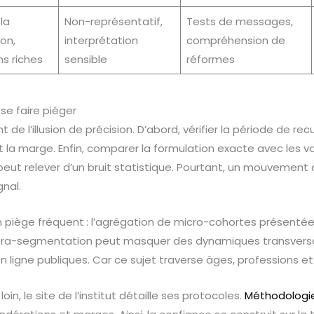
la
Non-représentatif,
Tests de messages,
on,
interprétation
compréhension de
s riches
sensible
réformes
se faire piéger
 de l’illusion de précision. D’abord, vérifier la période de recu
n et la marge. Enfin, comparer la formulation exacte avec les
 peut relever d’un bruit statistique. Pourtant, un mouvement 
nal.
n piège fréquent : l’agrégation de micro-cohortes présent
 l’ultra-segmentation peut masquer des dynamiques transversa
ligne publiques. Car ce sujet traverse âges, professions et t
loin, le site de l’institut détaille ses protocoles.
Méthodologie 