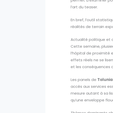
permet d’examiner pond
l’art du teaser.
En bref, l’outil statis
réalités de terrain ex
Actualité politique et 
Cette semaine, plusieu
l’hôpital de proximité 
effets réels ne se lis
et les conséquences 
Les panels de
Tolunia
accès aux services esse
mesure autant à sa lisi
qu’une enveloppe flou
Thèmes dominants obse