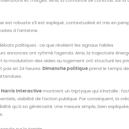
érations et marges. Ainsi, la confiance se construit sur la 
tique est robuste s’il est expliqué, contextualisé et mis en per
posées à l’antenne.
débats politiques : ce que révèlent les signaux faibles
rs annonces ont rythmé l’agenda. Ainsi, la trajectoire énerg
et la modulation des aides au logement ont structuré les pris
ent pas en 24 heures.
Dimanche politique
prend le temps de 
attendues.
Harris Interactive
montrent un triptyque qui s’installe : fac
ntiels, visibilité de l’action publique. Par conséquent, la créd
bilité qu’à sa générosité. Une mesure simple, bien expliquée,
e.
rvés sur le terrain