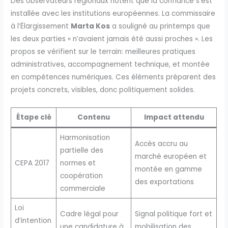
Des observateurs régionaux notent que la confiance s’est
installée avec les institutions européennes. La commissaire
à l’Élargissement
Marta Kos
a souligné au printemps que
les deux parties « n’avaient jamais été aussi proches ». Les
propos se vérifient sur le terrain: meilleures pratiques
administratives, accompagnement technique, et montée
en compétences numériques. Ces éléments préparent des
projets concrets, visibles, donc politiquement solides.
Étape clé
Contenu
Impact attendu
Harmonisation
Accès accru au
partielle des
marché européen et
CEPA 2017
normes et
montée en gamme
coopération
des exportations
commerciale
Loi
Cadre légal pour
Signal politique fort et
d’intention
une candidature à
mobilisation des