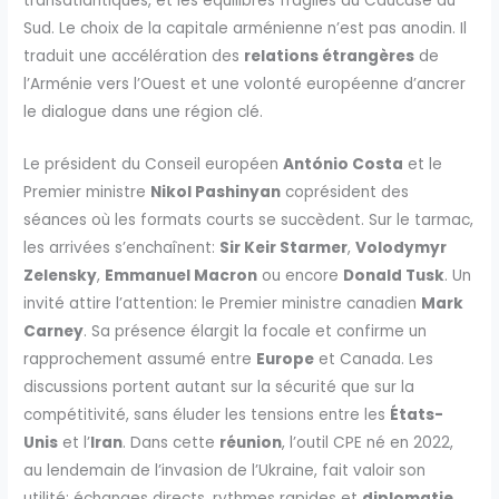
transatlantiques, et les équilibres fragiles du Caucase du
Sud. Le choix de la capitale arménienne n’est pas anodin. Il
traduit une accélération des
relations étrangères
de
l’Arménie vers l’Ouest et une volonté européenne d’ancrer
le dialogue dans une région clé.
Le président du Conseil européen
António Costa
et le
Premier ministre
Nikol Pashinyan
coprésident des
séances où les formats courts se succèdent. Sur le tarmac,
les arrivées s’enchaînent:
Sir Keir Starmer
,
Volodymyr
Zelensky
,
Emmanuel Macron
ou encore
Donald Tusk
. Un
invité attire l’attention: le Premier ministre canadien
Mark
Carney
. Sa présence élargit la focale et confirme un
rapprochement assumé entre
Europe
et Canada. Les
discussions portent autant sur la sécurité que sur la
compétitivité, sans éluder les tensions entre les
États-
Unis
et l’
Iran
. Dans cette
réunion
, l’outil CPE né en 2022,
au lendemain de l’invasion de l’Ukraine, fait valoir son
utilité: échanges directs, rythmes rapides et
diplomatie