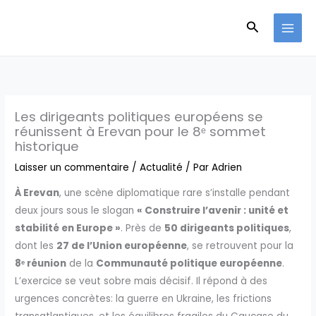
Aller
Recherche
au
contenu
Les dirigeants politiques européens se
réunissent à Erevan pour le 8ᵉ sommet
historique
Laisser un commentaire
/
Actualité
/ Par
Adrien
À Erevan
, une scène diplomatique rare s’installe pendant
deux jours sous le slogan
« Construire l’avenir : unité et
stabilité en Europe »
. Près de
50 dirigeants politiques
,
dont les
27 de l’Union européenne
, se retrouvent pour la
8ᵉ réunion
de la
Communauté politique européenne
.
L’exercice se veut sobre mais décisif. Il répond à des
urgences concrètes: la guerre en Ukraine, les frictions