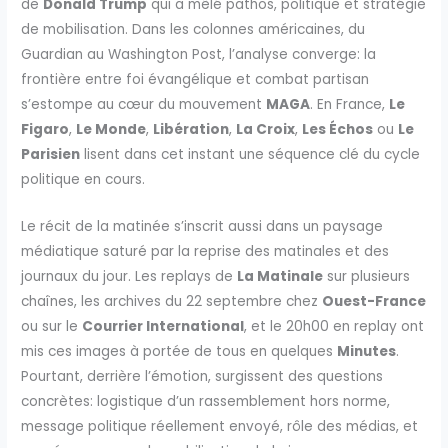
de
Donald Trump
qui a mêlé pathos, politique et stratégie
de mobilisation. Dans les colonnes américaines, du
Guardian au Washington Post, l’analyse converge: la
frontière entre foi évangélique et combat partisan
s’estompe au cœur du mouvement
MAGA
. En France,
Le
Figaro
,
Le Monde
,
Libération
,
La Croix
,
Les Échos
ou
Le
Parisien
lisent dans cet instant une séquence clé du cycle
politique en cours.
Le récit de la matinée s’inscrit aussi dans un paysage
médiatique saturé par la reprise des matinales et des
journaux du jour. Les replays de
La Matinale
sur plusieurs
chaînes, les archives du 22 septembre chez
Ouest-France
ou sur le
Courrier International
, et le 20h00 en replay ont
mis ces images à portée de tous en quelques
Minutes
.
Pourtant, derrière l’émotion, surgissent des questions
concrètes: logistique d’un rassemblement hors norme,
message politique réellement envoyé, rôle des médias, et