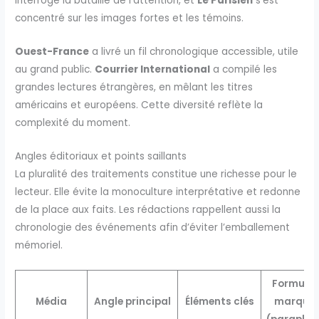
interrogé la bataille de l’attention, et
Le Parisien
s’est
concentré sur les images fortes et les témoins.
Ouest-France
a livré un fil chronologique accessible, utile
au grand public.
Courrier International
a compilé les
grandes lectures étrangères, en mêlant les titres
américains et européens. Cette diversité reflète la
complexité du moment.
Angles éditoriaux et points saillants
La pluralité des traitements constitue une richesse pour le
lecteur. Elle évite la monoculture interprétative et redonne
de la place aux faits. Les rédactions rappellent aussi la
chronologie des événements afin d’éviter l’emballement
mémoriel.
Formulat
Média
Angle principal
Éléments clés
marqua