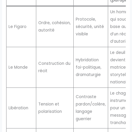
(paraphra
Un homma
Protocole,
qui soude 
Ordre, cohésion,
Le Figaro
sécurité, unité
base auto
autorité
visible
d’un récit
d’autorité
Le deuil
Hybridation
devient
Construction du
Le Monde
foi-politique,
matrice d’
récit
dramaturgie
storytellin
national
Le chagrin
Contraste
instrumen
Tension et
pardon/colère,
Libération
pour un
polarisation
langage
message
guerrier
tranchant