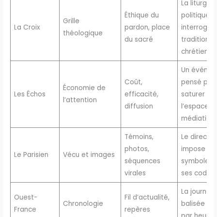
La liturgie
Éthique du
politique
Grille
La Croix
pardon, place
interroge l
théologique
du sacré
tradition
chrétienne
Un événe
Coût,
pensé pou
Économie de
Les Échos
efficacité,
saturer
l’attention
diffusion
l’espace
médiatiqu
Témoins,
Le direct
photos,
impose se
Le Parisien
Vécu et images
séquences
symboles 
virales
ses codes
La journée
Ouest-
Fil d’actualité,
Chronologie
balisée he
France
repères
par heure