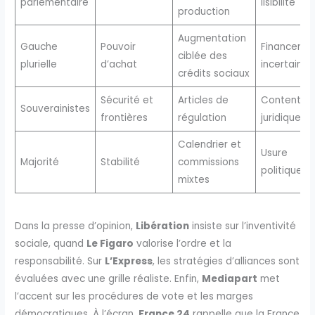
parlementaire
lisibilité
production
Augmentation
Gauche
Pouvoir
Financeme
ciblée des
plurielle
d’achat
incertain
crédits sociaux
Sécurité et
Articles de
Contentieu
Souverainistes
frontières
régulation
juridique
Calendrier et
Usure
Majorité
Stabilité
commissions
politique
mixtes
Dans la presse d’opinion,
Libération
insiste sur l’inventivité
sociale, quand
Le Figaro
valorise l’ordre et la
responsabilité. Sur
L’Express
, les stratégies d’alliances sont
évaluées avec une grille réaliste. Enfin,
Mediapart
met
l’accent sur les procédures de vote et les marges
démocratiques. À l’écran,
France 24
rappelle que la France