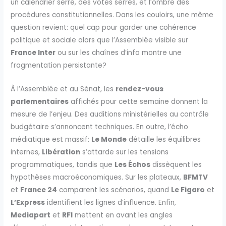
un calendrier serré, des votes serrés, et l’ombre des
procédures constitutionnelles. Dans les couloirs, une même
question revient: quel cap pour garder une cohérence
politique et sociale alors que l’Assemblée visible sur
France Inter
ou sur les chaînes d’info montre une
fragmentation persistante?
À l’Assemblée et au Sénat, les
rendez-vous
parlementaires
affichés pour cette semaine donnent la
mesure de l’enjeu. Des auditions ministérielles au contrôle
budgétaire s’annoncent techniques. En outre, l’écho
médiatique est massif:
Le Monde
détaille les équilibres
internes,
Libération
s’attarde sur les tensions
programmatiques, tandis que
Les Échos
dissèquent les
hypothèses macroéconomiques. Sur les plateaux,
BFMTV
et
France 24
comparent les scénarios, quand
Le Figaro
et
L’Express
identifient les lignes d’influence. Enfin,
Mediapart
et
RFI
mettent en avant les angles