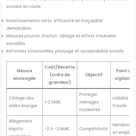
sociaux en route.
Investissements verts: efficacité et traçabilité
demandées.
Mesures pouvoir d’achat: ciblage et effets d’aubaine
surveillés.
Réformes structurelles: phasage et acceptabilité sociale.
Coût/Recette
Mesure
Point de
(ordre de
Objectif
envisagée
vigilance
grandeur)
Protéger
Ciblage des
Lisibilité et
1-2 Md€
ménages
aides énergie
fraude
modestes
Allègement
Rendemen
impôts
-2 à -3 Md€
Compétitivité
et emplois