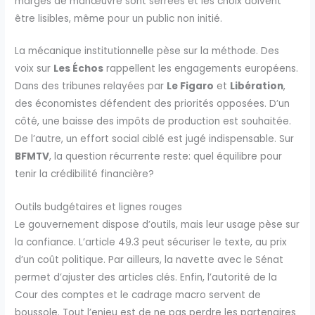
marges de manœuvre sont serrées et les choix doivent
être lisibles, même pour un public non initié.
La mécanique institutionnelle pèse sur la méthode. Des
voix sur
Les Échos
rappellent les engagements européens.
Dans des tribunes relayées par
Le Figaro
et
Libération
,
des économistes défendent des priorités opposées. D’un
côté, une baisse des impôts de production est souhaitée.
De l’autre, un effort social ciblé est jugé indispensable. Sur
BFMTV
, la question récurrente reste: quel équilibre pour
tenir la crédibilité financière?
Outils budgétaires et lignes rouges
Le gouvernement dispose d’outils, mais leur usage pèse sur
la confiance. L’article 49.3 peut sécuriser le texte, au prix
d’un coût politique. Par ailleurs, la navette avec le Sénat
permet d’ajuster des articles clés. Enfin, l’autorité de la
Cour des comptes et le cadrage macro servent de
boussole. Tout l’enjeu est de ne pas perdre les partenaires