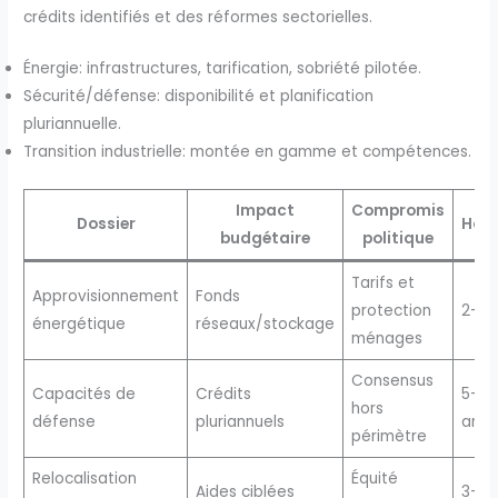
crédits identifiés et des réformes sectorielles.
Énergie: infrastructures, tarification, sobriété pilotée.
Sécurité/défense: disponibilité et planification
pluriannuelle.
Transition industrielle: montée en gamme et compétences.
Impact
Compromis
Dossier
Hori
budgétaire
politique
Tarifs et
Approvisionnement
Fonds
protection
2-5 
énergétique
réseaux/stockage
ménages
Consensus
Capacités de
Crédits
5-10
hors
défense
pluriannuels
ans
périmètre
Relocalisation
Équité
Aides ciblées
3-7 