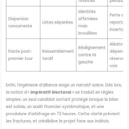
finances
périurbai
Identités
Perte d’él
Dispersion
affirmées
Listes séparées
reports
concurrente
mais
incertains
brouillées
Aléatoire,
Réalignement
Pacte post-
Rassemblement
dépend d
contre la
premier tour
tardif
réserves 
gauche
voix
Enfin, l’ingénierie d’alliance exige un narratif sobre. Dès lors,
la notion d’«
impératif électoral
» se traduit en règles
simples: un seul candidat sortant protégé lorsque le bilan
est solide, un audit financier systématique, et une
procédure d’arbitrage en 72 heures. Cette clarté prévient
les fractures, et crédibilise le projet face aux indécis.