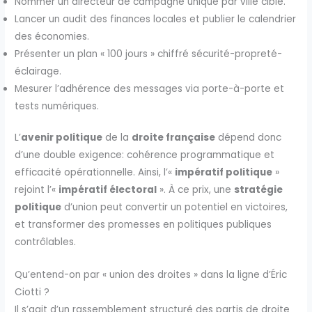
Nommer un directeur de campagne unique par ville cible.
Lancer un audit des finances locales et publier le calendrier
des économies.
Présenter un plan « 100 jours » chiffré sécurité-propreté-
éclairage.
Mesurer l’adhérence des messages via porte-à-porte et
tests numériques.
L’
avenir politique
de la
droite française
dépend donc
d’une double exigence: cohérence programmatique et
efficacité opérationnelle. Ainsi, l’«
impératif politique
»
rejoint l’«
impératif électoral
». À ce prix, une
stratégie
politique
d’union peut convertir un potentiel en victoires,
et transformer des promesses en politiques publiques
contrôlables.
Qu’entend-on par « union des droites » dans la ligne d’Éric
Ciotti ?
Il s’agit d’un rassemblement structuré des partis de droite