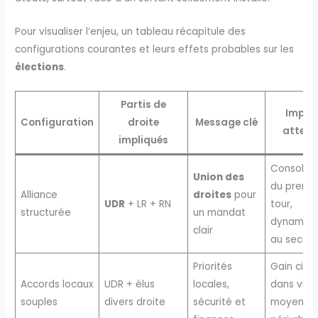
Pour visualiser l’enjeu, un tableau récapitule des
configurations courantes et leurs effets probables sur les
élections
.
Partis de
Impac
Configuration
droite
Message clé
atten
impliqués
Consolida
Union des
du premie
Alliance
droites
pour
UDR
+ LR + RN
tour,
structurée
un mandat
dynamiq
clair
au secon
Priorités
Gain ciblé
Accords locaux
UDR + élus
locales,
dans ville
souples
divers droite
sécurité et
moyennes