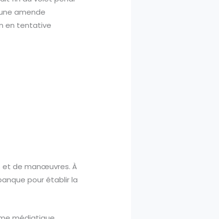
 à une amende
on en tentative
ls et de manœuvres. À
banque pour établir la
cume médiatique.