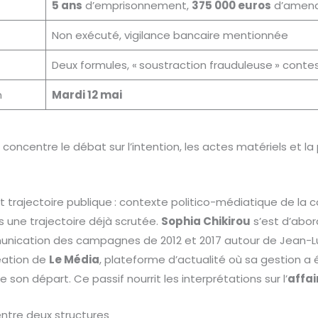
5 ans
d’emprisonnement,
375 000 euros
d’amen
Non exécuté, vigilance bancaire mentionnée
Deux formules, « soustraction frauduleuse » conte
n
Mardi 12 mai
l concentre le débat sur l’intention, les actes matériels et la
 trajectoire publique : contexte politico-médiatique de la
ns une trajectoire déjà scrutée.
Sophia Chikirou
s’est d’abor
unication des campagnes de 2012 et 2017 autour de Jean-Lu
réation de
Le Média
, plateforme d’actualité où sa gestion a
son départ. Ce passif nourrit les interprétations sur l’
affai
entre deux structures