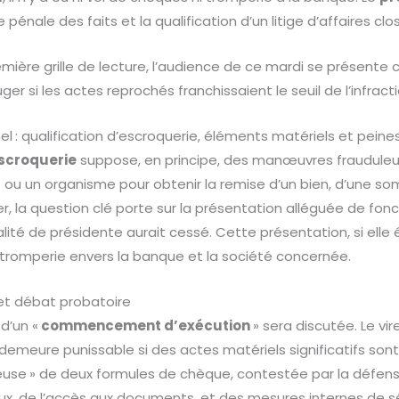
e pénale des faits et la qualification d’un litige d’affaires clos
mière grille de lecture, l’audience de ce mardi se présent
ger si les actes reprochés franchissaient le seuil de l’infracti
nel : qualification d’escroquerie, éléments matériels et pein
scroquerie
suppose, en principe, des manœuvres frauduleu
ou un organisme pour obtenir la remise d’un bien, d’une s
er, la question clé porte sur la présentation alléguée de fon
lité de présidente aurait cessé. Cette présentation, si elle é
 tromperie envers la banque et la société concernée.
 et débat probatoire
 d’un «
commencement d’exécution
» sera discutée. Le vi
 demeure punissable si des actes matériels significatifs son
euse » de deux formules de chèque, contestée par la défense,
lux, de l’accès aux documents, et des mesures internes de s