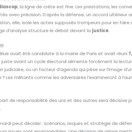
diascop
, la ligne de crête est fine. Les prestations, les conve
s avec précision. D’après la défense, un accord ultérieur aur
ion, elle, isole les actes supposés trompeurs pour en faire 
e d’analyse structure le débat devant la
justice
.
26
l’élue avait été candidate à la mairie de Paris et avait réuni
7
juste avant un cycle électoral alimente forcément la lecture
er judiciaire, ou un facteur d’agenda qui pèse sur l’image d’
? Les militants comme les adversaires l’examineront à l’au
a part de responsabilité des uns et des autres sera décisive 
.
ardi peut décider : scénarios, risques et stratégie de défe
eurs issues sont envisageables. Une décision de relaxe mettra