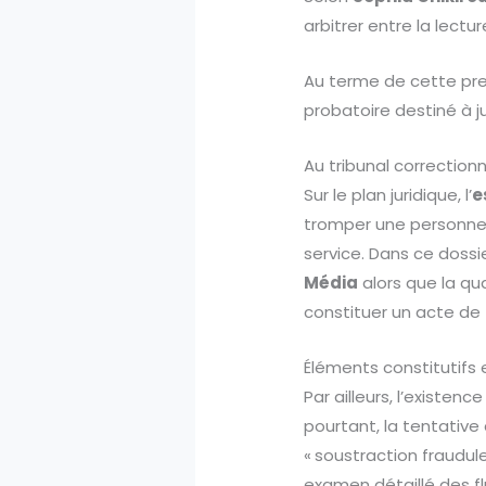
arbitrer entre la lectur
Au terme de cette pre
probatoire destiné à ju
Au tribunal correction
Sur le plan juridique, l’
e
tromper une personne 
service. Dans ce dossi
Média
alors que la qua
constituer un acte de
Éléments constitutifs
Par ailleurs, l’existence
pourtant, la tentative
« soustraction fraudul
examen détaillé des f