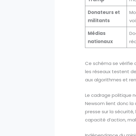
Donateurs et
Mo
militants
voi
Médias
Do
nationaux
réc
Ce schéma se vérifie d
les réseaux testent d
aux algorithmes et renf
Le cadrage politique n
Newsom lient donc la c
presse sur la sécurité, 
capacité d’action, ma
Indépendance du minis