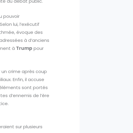
ité du débat public.
du pouvoir
elon lui, l’exécutif
 rythmée, évoque des
 adressées à d’anciens
ement à
Trump
pour
er un crime après coup
iaux. Enfin, il accuse
es éléments sont portés
istes d’ennemis de l’ère
ice.
aient sur plusieurs