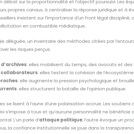
n débat sur la proportionnalité et l’objectif poursuivi. Les 
urs propres canaux, à centraliser la réponse juridique et à év
eillers insistent sur l’importance d’un front légal discipliné, 
llicitation en combustible médiatique.
égie alléguée, un inventaire des méthodes citées par l’entou
tiver les risques perçus.
d’archives
: elles mobilisent du temps, des avocats et des
s collaborateurs
: elles testent la cohésion de l’écosystème 
 proches
: elle augmente la pression psychologique et brouill
currents
: elles structurent la bataille de l’opinion publique.
s se lisent à l’aune d’une polarisation accrue. Les soutiens 
a loi s’impose à tous et qu’aucune personnalité ne bénéficie d
tal. L’un parle d’
attaque politique
; l’autre évoque un pr
eux, la confiance institutionnelle se joue dans la transpare