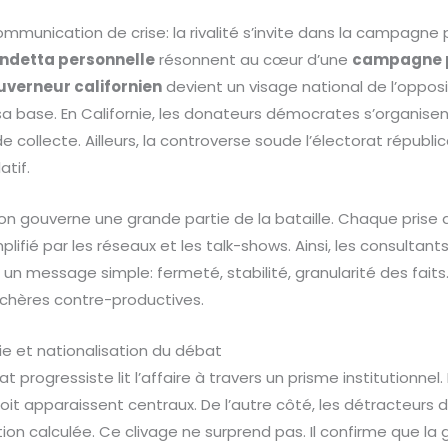
ommunication de crise: la rivalité s’invite dans la campagne 
ndetta personnelle
résonnent au cœur d’une
campagne p
uverneur californien
devient un visage national de l’opposi
sa base. En Californie, les donateurs démocrates s’organise
de collecte. Ailleurs, la controverse soude l’électorat républ
atif.
on gouverne une grande partie de la bataille. Chaque prise d
lifié par les réseaux et les talk-shows. Ainsi, les consultant
t un message simple: fermeté, stabilité, granularité des faits.
enchères contre-productives.
ie et nationalisation du débat
orat progressiste lit l’affaire à travers un prisme institutionne
droit apparaissent centraux. De l’autre côté, les détracteur
tion calculée. Ce clivage ne surprend pas. Il confirme que la