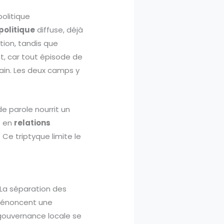
politique
olitique
diffuse, déjà
tion, tandis que
nt, car tout épisode de
icain. Les deux camps y
e parole nourrit un
s en
relations
 Ce triptyque limite le
l. La séparation des
s dénoncent une
 gouvernance locale se