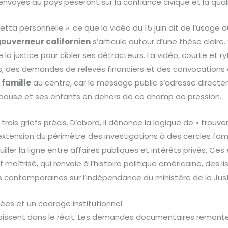
 envoyés au pays pèseront sur la confiance civique et la qual
tta personnelle »: ce que la vidéo du 15 juin dit de l’usage 
ouverneur californien
s’articule autour d’une thèse claire. S
e la justice pour cibler ses détracteurs. La vidéo, courte et
ves, des demandes de relevés financiers et des convocations
a
famille
au centre, car le message public s’adresse direct
 épouse et ses enfants en dehors de ce champ de pression.
rois griefs précis. D’abord, il dénonce la logique de « trouv
 l’extension du périmètre des investigations à des cercles famil
uiller la ligne entre affaires publiques et intérêts privés. C
 maîtrisé, qui renvoie à l’histoire politique américaine, des l
s contemporaines sur l’indépendance du ministère de la Just
ées et un cadrage institutionnel
raissent dans le récit. Les demandes documentaires remonter