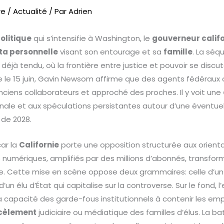
re
/
Actualité
/ Par
Adrien
politique
qui s’intensifie à Washington, le
gouverneur calif
ta personnelle
visant son entourage et sa
famille
. La séq
 déjà tendu, où la frontière entre justice et pouvoir se dis
 le 15 juin, Gavin Newsom affirme que des agents fédéraux o
anciens collaborateurs et approché des proches. Il y voit une
tionale et aux spéculations persistantes autour d’une éventue
de 2028.
ar la
Californie
porte une opposition structurée aux orienta
 numériques, amplifiés par des millions d’abonnés, trans
. Cette mise en scène oppose deux grammaires: celle d’un 
 d’un élu d’État qui capitalise sur la controverse. Sur le fond,
 la capacité des garde-fous institutionnels à contenir les e
cèlement
judiciaire ou médiatique des familles d’élus. La ba