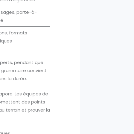
sages, porte-à-
lé
ions, formats
iques
experts, pendant que
te grammaire convient
ans la durée.
vapore. Les équipes de
romettent des points
 au terrain et prouver la
iques