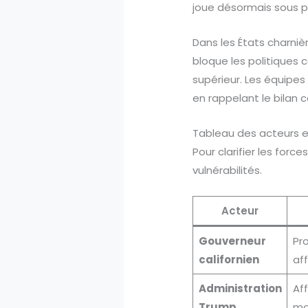
joue désormais sous p
Dans les États charniè
bloque les politiques
supérieur. Les équipes 
en rappelant le bilan ca
Tableau des acteurs et
Pour clarifier les for
vulnérabilités.
Acteur
Gouverneur
Pr
californien
aff
Administration
Aff
Trump
mon