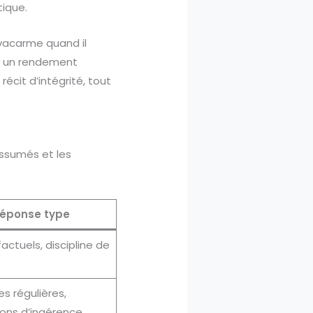
ique.
 vacarme quand il
nc un rendement
récit d’intégrité, tout
assumés et les
éponse type
factuels, discipline de
e
s régulières,
ons d’ingérence