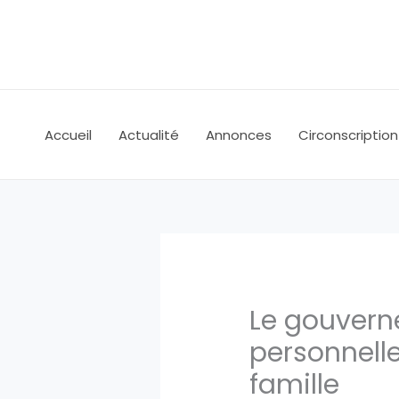
Aller
au
contenu
Accueil
Actualité
Annonces
Circonscription
Le gouvern
personnell
famille