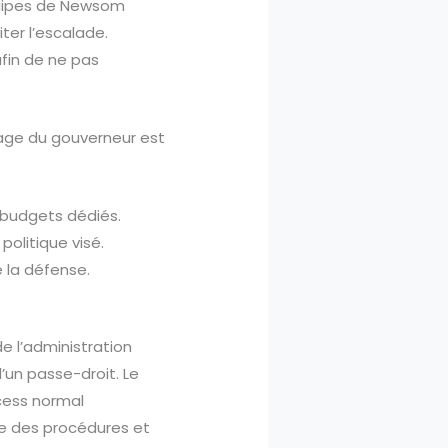
équipes de Newsom
iter l’escalade.
afin de ne pas
rage du gouverneur est
 budgets dédiés.
politique visé.
e la défense.
de l’administration
’un passe-droit. Le
ocess normal
nce des procédures et