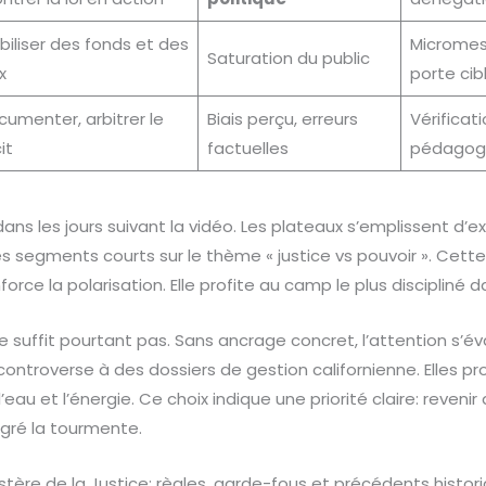
biliser des fonds et des
Micromes
Saturation du public
x
porte cib
cumenter, arbitrer le
Biais perçu, erreurs
Vérificat
it
factuelles
pédagog
ans les jours suivant la vidéo. Les plateaux s’emplissent d’
es segments courts sur le thème « justice vs pouvoir ». Cet
orce la polarisation. Elle profite au camp le plus discipliné d
e suffit pourtant pas. Sans ancrage concret, l’attention s’é
ontroverse à des dossiers de gestion californienne. Elles p
l’eau et l’énergie. Ce choix indique une priorité claire: revenir
lgré la tourmente.
tère de la Justice: règles, garde-fous et précédents histor