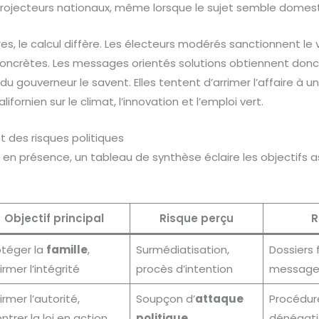
rojecteurs nationaux, même lorsque le sujet semble domest
res, le calcul diffère. Les électeurs modérés sanctionnent le
 concrètes. Les messages orientés solutions obtiennent do
du gouverneur le savent. Elles tentent d’arrimer l’affaire à un 
lifornien sur le climat, l’innovation et l’emploi vert.
 des risques politiques
ces en présence, un tableau de synthèse éclaire les objectifs 
Objectif principal
Risque perçu
R
otéger la
famille
,
Surmédiatisation,
Dossiers 
irmer l’intégrité
procès d’intention
messag
irmer l’autorité,
Soupçon d’
attaque
Procédure
trer la loi en action
politique
dénégati