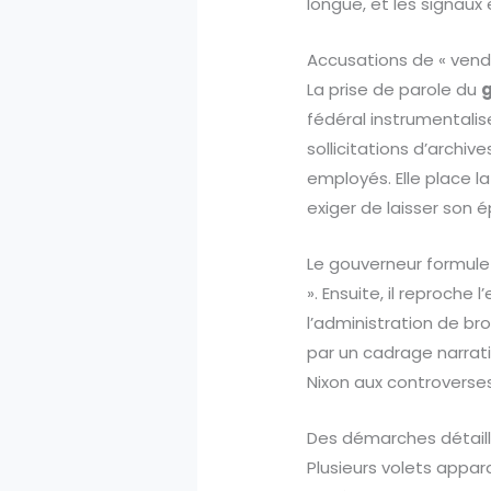
longue, et les signaux
Accusations de « vende
La prise de parole du
g
fédéral instrumentalis
sollicitations d’archi
employés. Elle place l
exiger de laisser son
Le gouverneur formule t
». Ensuite, il reproche
l’administration de bro
par un cadrage narratif
Nixon aux controverse
Des démarches détaill
Plusieurs volets appa