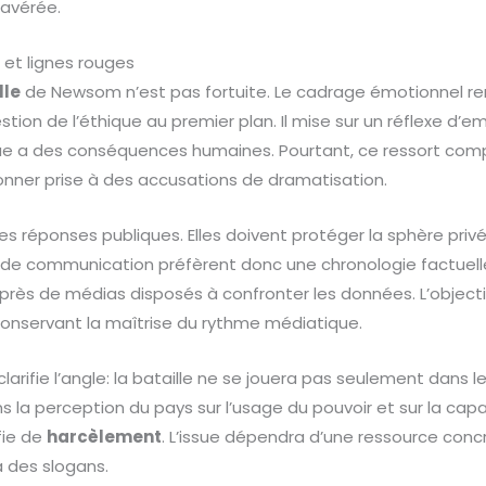
 avérée.
 et lignes rouges
lle
de Newsom n’est pas fortuite. Le cadrage émotionnel ren
tion de l’éthique au premier plan. Il mise sur un réflexe d’e
que a des conséquences humaines. Pourtant, ce ressort comp
nner prise à des accusations de dramatisation.
s réponses publiques. Elles doivent protéger la sphère privée
s de communication préfèrent donc une chronologie factue
uprès de médias disposés à confronter les données. L’objectif
conservant la maîtrise du rythme médiatique.
larifie l’angle: la bataille ne se jouera pas seulement dans l
ns la perception du pays sur l’usage du pouvoir et sur la capa
ifie de
harcèlement
. L’issue dépendra d’une ressource conc
à des slogans.