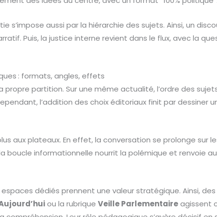
ement des idées au centre, avec un format “100% politique”
ie s’impose aussi par la hiérarchie des sujets. Ainsi, un disc
rratif. Puis, la justice interne revient dans le flux, avec la q
ques : formats, angles, effets
propre partition. Sur une même actualité, l’ordre des sujets 
pendant, l’addition des choix éditoriaux finit par dessiner u
plus aux plateaux. En effet, la conversation se prolonge sur l
la boucle informationnelle nourrit la polémique et renvoie au
es espaces dédiés prennent une valeur stratégique. Ainsi, 
 Aujourd’hui
ou la rubrique
Veille Parlementaire
agissent 
a compréhension. Leur rôle pédagogique s’avère décisif en s