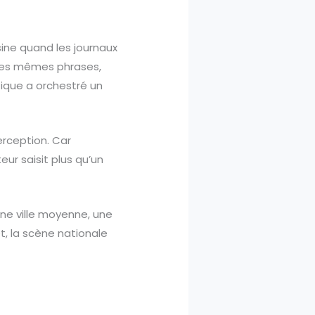
sine quand les journaux
 les mêmes phrases,
ique a orchestré un
erception. Car
ur saisit plus qu’un
une ville moyenne, une
t, la scène nationale