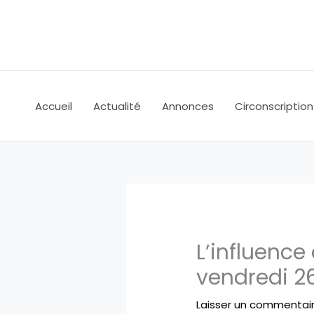
Aller
au
contenu
Accueil
Actualité
Annonces
Circonscription
L’influence
vendredi 2
Laisser un commentai