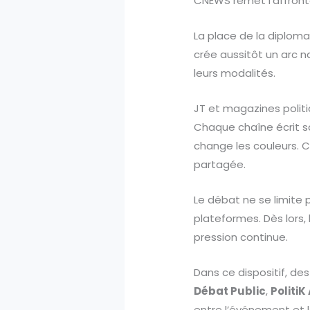
CNEWS remet l’affront
La place de la diplomat
crée aussitôt un arc na
leurs modalités.
JT et magazines politi
Chaque chaîne écrit sa 
change les couleurs. Ce
partagée.
Le débat ne se limite 
plateformes. Dès lors, 
pression continue.
Dans ce dispositif, d
Débat Public
,
PolitiK
entre l’événement et l