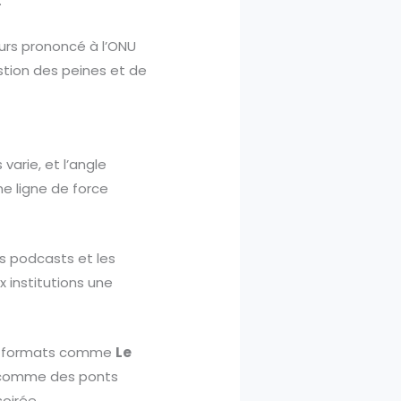
.
ours prononcé à l’ONU
uestion des peines et de
varie, et l’angle
ne ligne de force
es podcasts et les
x institutions une
des formats comme
Le
comme des ponts
oirée.