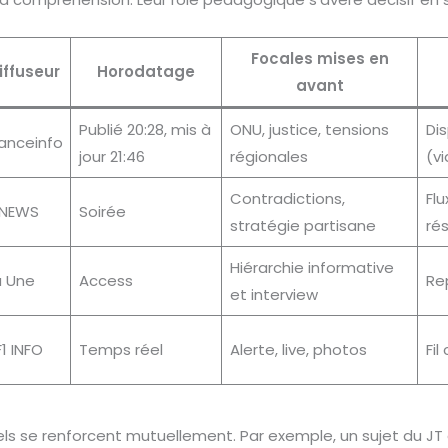
Focales mises en
iffuseur
Horodatage
avant
Publié 20:28, mis à
ONU, justice, tensions
Dis
ranceinfo
jour 21:46
régionales
(v
Contradictions,
Flu
NEWS
Soirée
stratégie partisane
ré
Hiérarchie informative
a Une
Access
Re
et interview
1 INFO
Temps réel
Alerte, live, photos
Fil
els se renforcent mutuellement. Par exemple, un sujet du JT