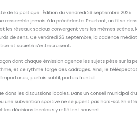
te de la politique : Édition du vendredi 26 septembre 2025
ne ressemble jamais à la précédente. Pourtant, un fil se des
ws et les réseaux sociaux convergent vers les mêmes scènes,
urds de sens. Ce vendredi 26 septembre, la cadence médiat
stice et société s’entrecroisent.
 façon dont chaque émission agence les sujets pèse sur la p
hme, et ce rythme forge des cadrages. Ainsi, le téléspectate
 d’importance, parfois subtil, parfois frontal.
que dans les discussions locales. Dans un conseil municipal d’
u une subvention sportive ne se jugent pas hors-sol. En effe
et les décisions locales s’y reflètent souvent.