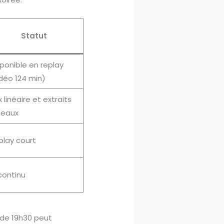
Statut
ponible en replay
idéo 124 min)
x linéaire et extraits
seaux
play court
 continu
 de 19h30 peut