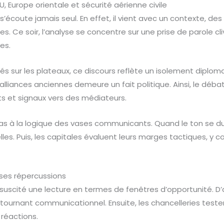
U, Europe orientale et sécurité aérienne civile
s’écoute jamais seul. En effet, il vient avec un contexte, de
s. Ce soir, l’analyse se concentre sur une prise de parole cl
es.
tés sur les plateaux, ce discours reflète un isolement diplom
d’alliances anciennes demeure un fait politique. Ainsi, le déb
s et signaux vers des médiateurs.
as à la logique des vases communicants. Quand le ton se dur
lles. Puis, les capitales évaluent leurs marges tactiques, y c
 ses répercussions
uscité une lecture en termes de fenêtres d’opportunité. D’
n tournant communicationnel. Ensuite, les chancelleries tes
 réactions.