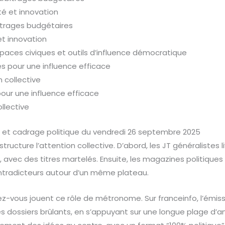
ité et innovation
itrages budgétaires
 et innovation
espaces civiques et outils d’influence démocratique
 pour une influence efficace
on collective
ur une influence efficace
ollective
 et cadrage politique du vendredi 26 septembre 2025
tructure l’attention collective. D’abord, les JT généralistes li
avec des titres martelés. Ensuite, les magazines politiques é
ntradicteurs autour d’un même plateau.
dez-vous jouent ce rôle de métronome. Sur franceinfo, l’émis
les dossiers brûlants, en s’appuyant sur une longue plage d’ana