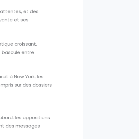
s attentes, et des
ivante et ses
atique croissant.
at bascule entre
cit à New York, les
ompris sur des dossiers
abord, les oppositions
tent des messages