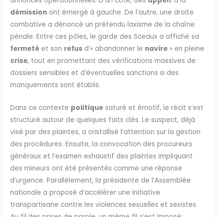
annonces opérationnelles. D’un côté, des
appel
s à la
démission
ont émergé à gauche. De l’autre, une droite
combative a dénoncé un prétendu laxisme de la chaîne
pénale. Entre ces pôles, le garde des Sceaux a affiché sa
fermeté
et son
refus
d’« abandonner le
navire
» en pleine
crise
, tout en promettant des vérifications massives de
dossiers sensibles et d’éventuelles sanctions si des
manquements sont établis.
Dans ce contexte
politique
saturé et émotif, le récit s’est
structuré autour de quelques faits clés. Le suspect, déjà
visé par des plaintes, a cristallisé l’attention sur la gestion
des procédures. Ensuite, la convocation des procureurs
généraux et l’examen exhaustif des plaintes impliquant
des mineurs ont été présentés comme une réponse
d’urgence. Parallèlement, la présidente de l’Assemblée
nationale a proposé d’accélérer une initiative
transpartisane contre les violences sexuelles et sexistes.
Au fil des prises de parole, un même fil s’est imposé: