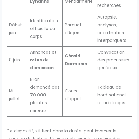
Lyhanna
Gendarmerie
recherches
Autopsie,
Identification
Début
Parquet
analyses,
officielle du
juin
d’Agen
coordination
corps
interparquets
Annonces et
Convocation
Gérald
8 juin
refus
de
des procureurs
Darmanin
démission
généraux
Bilan
demandé des
Tableau de
Mi-
Cours
70 000
bord national
juillet
d’appel
plaintes
et arbitrages
mineurs
Ce dispositif, s’il tient dans la durée, peut inverser le
soupçon de lenteur. L’enjeu reste simple: produire des