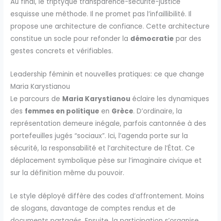
Au final, le triptyque transparence-sécurité-justice
esquisse une méthode. Il ne promet pas l’infaillibilité. Il
propose une architecture de confiance. Cette architecture
constitue un socle pour refonder la
démocratie
par des
gestes concrets et vérifiables.
Leadership féminin et nouvelles pratiques: ce que change
Maria Karystianou
Le parcours de
Maria Karystianou
éclaire les dynamiques
des
femmes en politique
en
Grèce
. D’ordinaire, la
représentation demeure inégale, parfois cantonnée à des
portefeuilles jugés “sociaux”. Ici, l’agenda porte sur la
sécurité, la responsabilité et l’architecture de l’État. Ce
déplacement symbolique pèse sur l’imaginaire civique et
sur la définition même du pouvoir.
Le style déployé diffère des codes d’affrontement. Moins
de slogans, davantage de comptes rendus et de
documents partagés. Ensuite, la participation s’organise