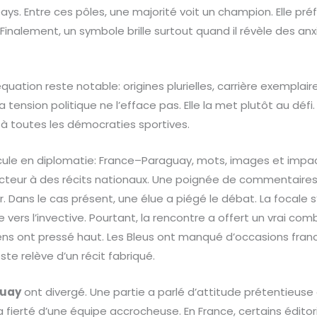
ays. Entre ces pôles, une majorité voit un champion. Elle préf
 Finalement, un symbole brille surtout quand il révèle des anx
uation reste notable: origines plurielles, carrière exemplair
tension politique ne l’efface pas. Elle la met plutôt au déf
 toutes les démocraties sportives.
cule en diplomatie: France–Paraguay, mots, images et impa
cteur à des récits nationaux. Une poignée de commentaires 
r. Dans le cas présent, une élue a piégé le débat. La focale 
vers l’invective. Pourtant, la rencontre a offert un vrai com
s ont pressé haut. Les Bleus ont manqué d’occasions franc
reste relève d’un récit fabriqué.
uay
ont divergé. Une partie a parlé d’attitude prétentieus
 fierté d’une équipe accrocheuse. En France, certains éditori