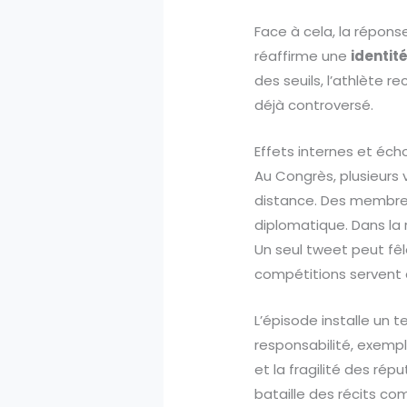
Face à cela, la répon
réaffirme une
identit
des seuils, l’athlète r
déjà controversé.
Effets internes et éch
Au Congrès, plusieurs
distance. Des membres
diplomatique. Dans la 
Un seul tweet peut fêl
compétitions servent d
L’épisode installe un t
responsabilité, exemp
et la fragilité des rép
bataille des récits c