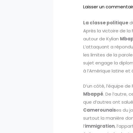
Laisser un commentai
La classe politique
d
Après la victoire de l
autour de Kylian
Mba
L’attaquant a répondu 
les limites de la parol
sujet engage la diploma
à l’Amérique latine et à
D’un côté, l’équipe d
Mbappé
. De l’autre
que d’autres ont salué 
Camerounais
es du j
surtout la manière dont
l’
immigration
, l’appa