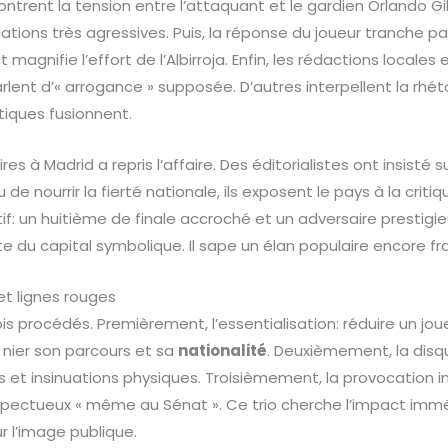
trent la tension entre l’attaquant et le gardien Orlando Gill.
ations très agressives. Puis, la réponse du joueur tranche par
agnifie l’effort de l’Albirroja. Enfin, les rédactions locales 
lent d’« arrogance » supposée. D’autres interpellent la rhét
itiques fusionnent.
es à Madrid a repris l’affaire. Des éditorialistes ont insisté
 de nourrir la fierté nationale, ils exposent le pays à la critiqu
itif: un huitième de finale accroché et un adversaire prestigi
du capital symbolique. Il sape un élan populaire encore fra
et lignes rouges
is procédés. Premièrement, l’essentialisation: réduire un jou
 nier son parcours et sa
nationalité
. Deuxièmement, la disqu
 et insinuations physiques. Troisièmement, la provocation ins
spectueux « même au Sénat ». Ce trio cherche l’impact immédi
r l’image publique.