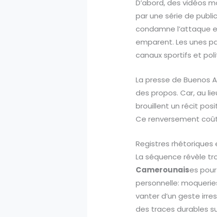
D’abord, des vidéos mon
par une série de public
condamne l’attaque et m
emparent. Les unes par
canaux sportifs et pol
La presse de Buenos Air
des propos. Car, au lieu
brouillent un récit pos
Ce renversement coûte 
Registres rhétoriques 
La séquence révèle tro
Camerounais
es pour
personnelle: moqueries
vanter d’un geste irre
des traces durables su