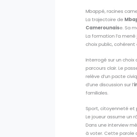
Mbappé, racines camer
La trajectoire de
Mba
Camerounais
e. Sa m
La formation l’a mené j
choix public, cohérent
Interrogé sur un choix 
parcours clair. Le pass
relève d’un pacte civi
d’une discussion sur l’
i
familiales.
Sport, citoyenneté et 
Le joueur assume un rôl
Dans une interview médi
à voter. Cette parole 