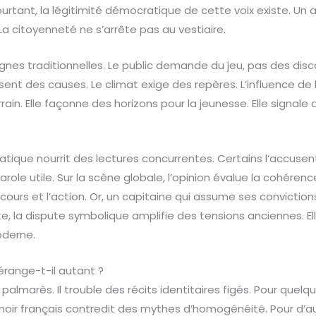
Pourtant, la légitimité démocratique de cette voix existe. Un 
La citoyenneté ne s’arrête pas au vestiaire.
 lignes traditionnelles. Le public demande du jeu, pas des dis
ent des causes. Le climat exige des repères. L’influence de 
rain. Elle façonne des horizons pour la jeunesse. Elle signale 
ique nourrit des lectures concurrentes. Certains l’accusent
role utile. Sur la scène globale, l’opinion évalue la cohérence
cours et l’action. Or, un capitaine qui assume ses convictio
te, la dispute symbolique amplifie des tensions anciennes. El
oderne.
érange-t-il autant ?
palmarès. Il trouble des récits identitaires figés. Pour quelq
 noir français contredit des mythes d’homogénéité. Pour d’aut