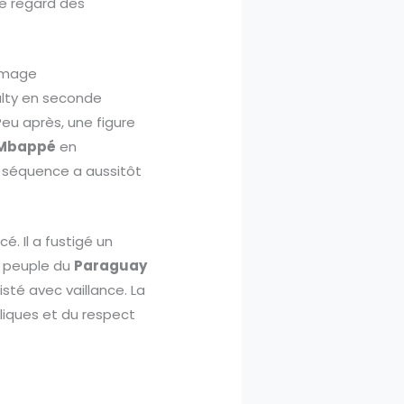
le regard des
’image
alty en seconde
Peu après, une figure
Mbappé
en
 séquence a aussitôt
é. Il a fustigé un
le peuple du
Paraguay
isté avec vaillance. La
ubliques et du respect