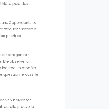
athlète paie des
cours. Cependant, les
l’attaquant s’exerce
des priorités
 d’« arrogance ».
. Elle observe la
ns incarne un modèle
le questionne aussi le
ues voix bruyantes,
res, elle prouve la