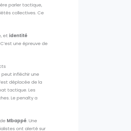
ère parler tactique,
iétés collectives. Ce
e, et
identité
i. C’est une épreuve de
cts
peut infléchir une
s’est déplacée de la
bat tactique. Les
hes. Le penalty a
e de
Mbappé
. Une
alistes ont alerté sur