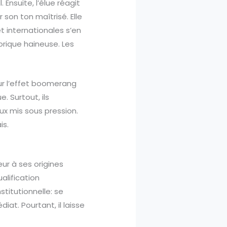
 Ensuite, l’élue réagit
 son ton maîtrisé. Elle
et internationales s’en
orique haineuse. Les
 sur l’effet boomerang
e. Surtout, ils
eux mis sous pression.
is.
eur à ses origines
alification
titutionnelle: se
at. Pourtant, il laisse