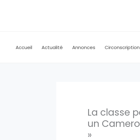
Aller
au
contenu
Accueil
Actualité
Annonces
Circonscription
La classe p
un Camerou
»