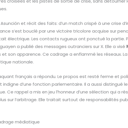
es croisées et les pistes de sortie de crise, sans détourner 
ues.
 Asunción et récit des faits: d’un match crispé à une crise d
nce s’est bouclé par une victoire tricolore acquise sur pen
ait électrique. Les contacts rugueux ont ponctué la partie. 
uayen a publié des messages outranciers sur X. Elle a visé
s et son apparence. Ce cadrage a enflammé les réseaux. La
itique nationale.
aquant français a répondu. Le propos est resté ferme et polic
t indigne d’une fonction parlementaire. Il a aussi distingué 
ue. Ce rappel a mis en jeu l’honneur d’une sélection qui a rés
lus sur l’arbitrage. Elle traitait surtout de responsabilités p
cadrage médiatique