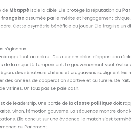
se de
Mbappé
isole la cible. Elle protège la réputation du
Pa
é française
assumée par le mérite et l’engagement civique. 
ecadre. Cette asymétrie bénéficie au joueur. Elle fragilise un d
os régionaux
 voix appellent au calme. Des responsables d’opposition réc
 de la majorité temporisent. Le gouvernement veut éviter 
région, des sénateurs chiliens et uruguayens soulignent les 
er des années de coopération sportive et culturelle. De fait,
e vitrines. Un faux pas se paie cash.
est de leadership. Une partie de la
classe politique
doit rapp
larité. Sinon, l’émotion gouverne. La séquence montre donc 
utations. Elle conclut sur une évidence: le match s’est termin
ommence au Parlement.