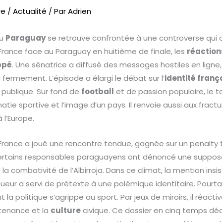
re
/
Actualité
/ Par
Adrien
u
Paraguay
se retrouve confrontée à une controverse qui d
a France face au Paraguay en huitième de finale, les
réaction
ppé
. Une sénatrice a diffusé des messages hostiles en ligne, 
fermement. L’épisode a élargi le débat sur l’
identité franç
e publique. Sur fond de
football
et de passion populaire, le t
tie sportive et l’image d’un pays. Il renvoie aussi aux fract
 l’Europe.
e France a joué une rencontre tendue, gagnée sur un penalty
, certains responsables paraguayens ont dénoncé une suppos
la combativité de l’Albirroja. Dans ce climat, la mention ins
oueur a servi de prétexte à une polémique identitaire. Pourtan
 la politique s’agrippe au sport. Par jeux de miroirs, il réacti
rtenance et la
culture
civique. Ce dossier en cinq temps décri