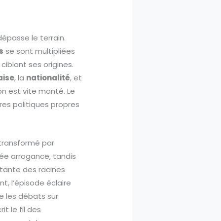
épasse le terrain.
s
se sont multipliées
ciblant ses origines.
aise
, la
nationalité
, et
on est vite monté. Le
ures politiques propres
 transformé par
ée arrogance, tandis
istante des racines
t, l’épisode éclaire
ve les débats sur
t le fil des