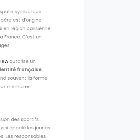
dispute symbolique
père est d’origine
i en région parisienne.
 la France. C’est un
ages.
FIFA
autorise un
dentité française
rend souvent la forme
t aux mémoires
sion des sportifs.
aussi appelé les jeunes
és. Les responsables