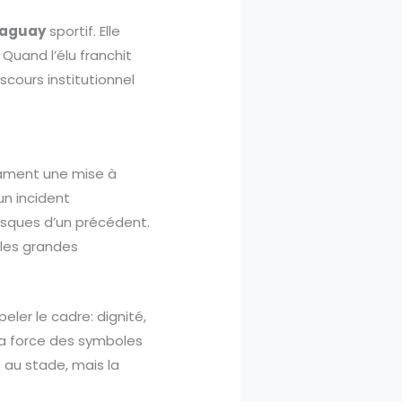
raguay
sportif. Elle
Quand l’élu franchit
iscours institutionnel
lament une mise à
un incident
risques d’un précédent.
 les grandes
eler le cadre: dignité,
la force des symboles
é au stade, mais la