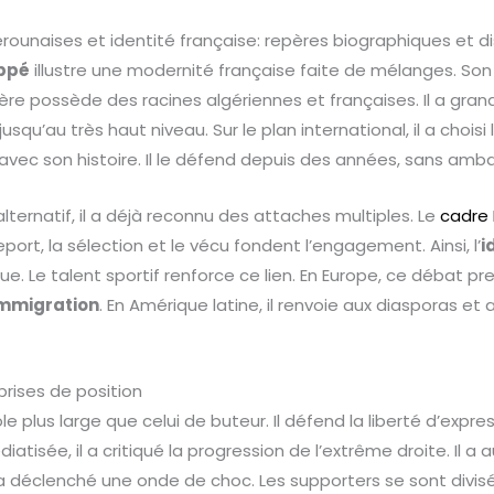
ounaises et identité française: repères biographiques et 
ppé
illustre une modernité française faite de mélanges. Son 
ère possède des racines algériennes et françaises. Il a grand
usqu’au très haut niveau. Sur le plan international, il a choisi
 avec son histoire. Il le défend depuis des années, sans amb
alternatif, il a déjà reconnu des attaches multiples. Le
cadre 
eport, la sélection et le vécu fondent l’engagement. Ainsi, l’
i
que. Le talent sportif renforce ce lien. En Europe, ce débat p
mmigration
. En Amérique latine, il renvoie aux diasporas e
prises de position
e plus large que celui de buteur. Il défend la liberté d’expres
atisée, il a critiqué la progression de l’extrême droite. Il a 
a déclenché une onde de choc. Les supporters se sont divis