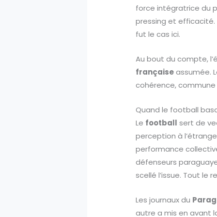
force intégratrice du p
pressing et efficacité.
fut le cas ici.
Au bout du compte, l’éq
française
assumée. La 
cohérence, commune à
Quand le football bas
Le
football
sert de ve
perception à l’étrange
performance collective 
défenseurs paraguayen
scellé l’issue. Tout le 
Les journaux du
Parag
autre a mis en avant la