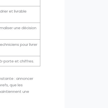
rier et livrable
ormaliser une décision
echniciens pour livrer
à-porte et chiffres.
nstante : annoncer
brefs, que les
 maintiennent une