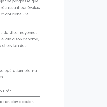
rojet ne progresse que
s, réunissant bénévoles,
 avant l’urne. Ce
es de villes moyennes
ue ville a son génome,
 choix, loin des
 opérationnelle. Par
es.
n tirée
t en plan d’action