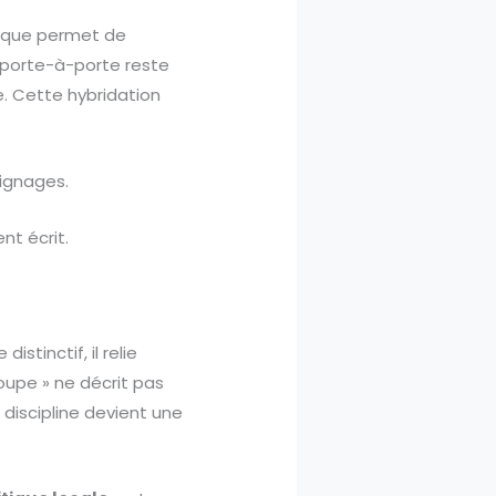
érique permet de
e porte-à-porte reste
de. Cette hybridation
oignages.
nt écrit.
.
stinctif, il relie
oupe » ne décrit pas
discipline devient une