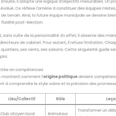
. Ensuite, il adopte une logique d’objectifs mesurables. Un p
, et évalué. Ce réflexe l’amène à constituer des équipes mixte
de terrain. Ainsi, la future équipe municipale se dessine bien
fluidité post-élection.
sans culte de la personnalité. En effet, il observe des mair
recteurs de cabinet. Pour autant, il refuse l’imitation. Chaq
quartiers, ses vents, ses saisons. Cette singularité guide ses
ploi.
ontée en compétences
s montrent comment l’
origine politique
devient compétence
nt à comprendre le style sobre et la précision des promess
Lieu/Collectif
Rôle
Leço
Transformer un déba
Club citoyen local
Animateur