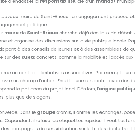
ité à endosser la
responsabilité
, clé d’un
mandat
municipa
u nouveau maire de Saint-Brieuc : un engagement précoce et 
’engagement politique
ur
maire
de
Saint-Brieuc
cherche déjà des lieux de débat. Ai
nne et organise des discussions sur la vie publique locale. Ra
ticipant à des conseils de jeunes et à des assemblées de quar
 sur des sujets concrets, comme la mobilité et l’accès aux s
orce au contact d’initiatives associatives. Par exemple, un ate
n ouvre un champ d’action. Ensuite, une rencontre avec des
pprend la patience du projet local. Dès lors, l’
origine politiq
, plus que de slogans.
converge. Dans le
groupe
d’amis, il anime les échanges, pos
Cependant, il refuse les étiquettes rapides. Il veut tester se
e à des campagnes de sensibilisation sur le tri des déchets et 