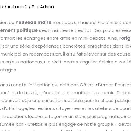
re
/
Actualité
/ Par
Adrien
nsion du
nouveau maire
n’est pas un hasard. Elle s’inscrit d
ement politique
s’est manifesté très tôt. Des proches év
sformait les échanges entre amis en mini-débats. Ainsi, l’
orig
par une série d’expériences concrètes, enracinées dans la v
 municipal en recomposition, il a su faire levier sur des cause
s enjeux nationaux. Ce récit, certes singulier, éclaire aussi l’
retagne.
0 ans a capté l’attention au-delà des Côtes-d’Armor. Pourtant
nnées de travail, d’écoute et de maillage du terrain. D’abor
e décrivait déjà une curiosité insatiable pour la chose publique
affichage, les réunions citoyennes et les ateliers de quarti
contradictions locales a façonné un style, plus pragmatique 
résumée par « C’était le plus engagé de notre groupe », dév