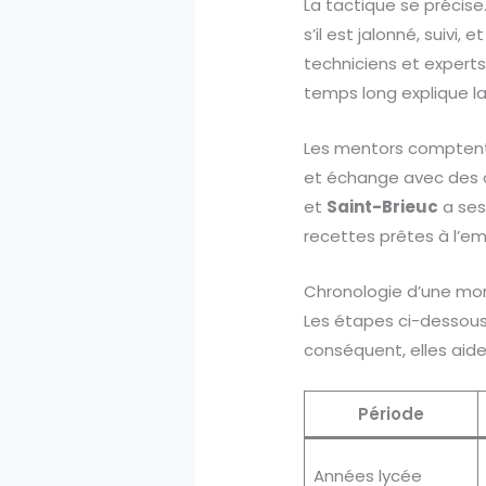
La tactique se précise
s’il est jalonné, suivi
techniciens et experts 
temps long explique la 
Les mentors comptent, 
et échange avec des di
et
Saint-Brieuc
a ses 
recettes prêtes à l’em
Chronologie d’une m
Les étapes ci-dessou
conséquent, elles aide
Période
Années lycée