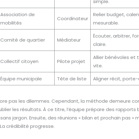
simple.
Association de
Relier budget, calend
Coordinateur
mobilités
mesurable.
Écouter, arbitrer, f
Comité de quartier
Médiateur
claire.
Allier bénévoles et t
Collectif citoyen
Pilote projet
vite.
Équipe municipale
Tête de liste
Aligner récit, porte-
gnore pas les dilemmes. Cependant, la méthode demeure co
ublier les résultats. À ce titre, l’équipe prépare des rapports 
 sans jargon. Ensuite, des réunions « bilan et prochain pas »
La crédibilité progresse.