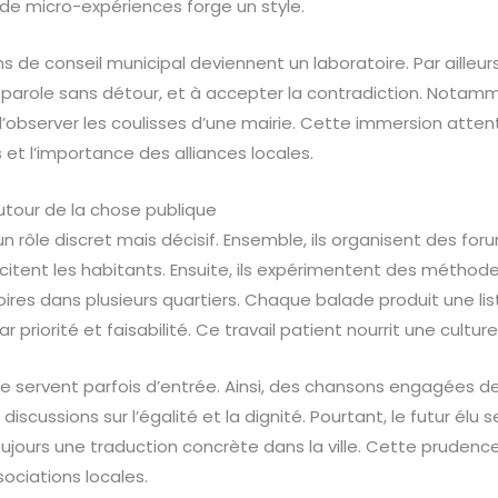
 de micro-expériences forge un style.
ns de conseil municipal deviennent un laboratoire. Par ailleurs
 parole sans détour, et à accepter la contradiction. Notam
e d’observer les coulisses d’une mairie. Cette immersion attenti
 et l’importance des alliances locales.
utour de la chose publique
un rôle discret mais décisif. Ensemble, ils organisent des for
llicitent les habitants. Ensuite, ils expérimentent des méth
res dans plusieurs quartiers. Chaque balade produit une lis
r priorité et faisabilité. Ce travail patient nourrit une culture
re servent parfois d’entrée. Ainsi, des chansons engagées de
iscussions sur l’égalité et la dignité. Pourtant, le futur él
 toujours une traduction concrète dans la ville. Cette prudenc
sociations locales.