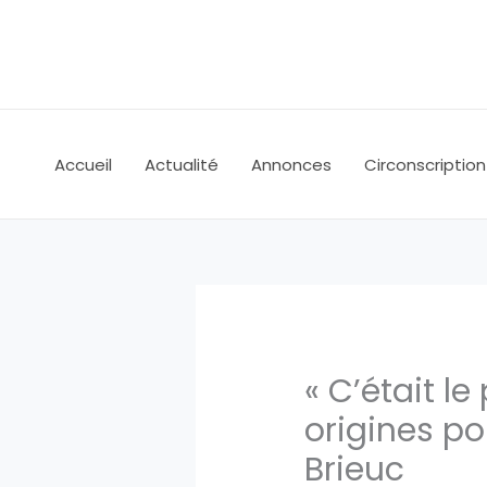
Aller
au
contenu
Accueil
Actualité
Annonces
Circonscription
« C’était l
origines po
Brieuc