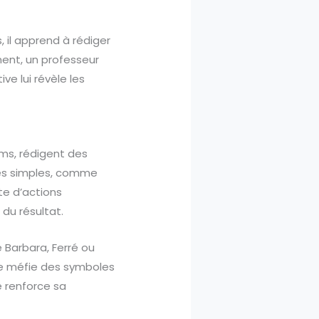
, il apprend à rédiger
ment, un professeur
ve lui révèle les
ums, rédigent des
odes simples, comme
te d’actions
 du résultat.
 Barbara, Ferré ou
u se méfie des symboles
e renforce sa