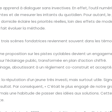
pe apprend à dialoguer sans invectives. En effet, l’outil num
ntes et de mesurer les irritants du quotidien. Pour autant, l
 domicile éclaire les priorités réelles, loin des effets de mo
l fait évoluer la méthode.
, trois scènes fondatrices reviennent souvent dans les tém
une proposition sur les pistes cyclables devient un engageme
r l’éclairage public, transformée en plan d’action chiffré.
inage, aboutissant à un règlement co-construit et accepté
 réputation d’un jeune très investi, mais surtout utile. Signe di
ésultat. Par conséquent, « C’était le plus engagé de notre gr
 mais une habitude de passer des idées aux solutions. Cette 
te.