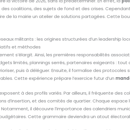
e la victoire de 2026, sans la prédéterminer. En effet, la
pol
 des coalitions, des sujets de fond et des crises. Cependant
ire de la mairie un atelier de solutions partagées. Cette bou
seaux militants : les origines structurées d’un leadership loc
iatifs et méthodes
gement s’élargit. Ainsi, les premières responsabilités associ
dgets limités, plannings serrés, partenaires exigeants : tout 
rioriser, puis à déléguer. Ensuite, il formalise des protocoles
ables. Cette expérience prépare l’exercice futur d’un
mand
exposent à des profils variés. Par ailleurs, il fréquente des co
ns d’insertion, et des comités de quartier. Chaque espace 
 Notamment, il découvre l’importance des calendriers munic
s budgétaires. Cette grammaire deviendra un atout électoral