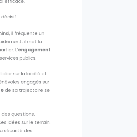
l efficace.
décisif
nsi, il fréquente un
pidement, il met la
tier. L’
engagement
ervices publics.
lier sur la laïcité et
 bénévoles engagés sur
ue
de sa trajectoire se
e des questions,
s idées sur le terrain.
la sécurité des