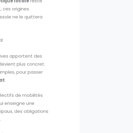
itique locale
reste
, ces origines
ssole ne le quittera
al
atives apportent des
devient plus concret.
 simples, pour passer
at
.
llectifs de mobilités
lui enseigne une
ipaux, des obligations
.