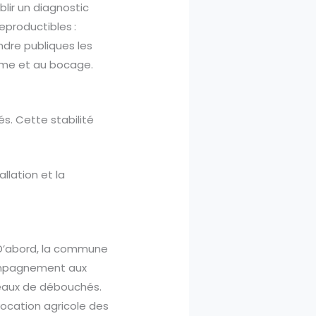
lir un diagnostic
eproductibles :
ndre publiques les
ferme et au bocage.
iés. Cette stabilité
llation et la
. D’abord, la commune
compagnement aux
éseaux de débouchés.
 vocation agricole des