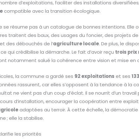
 nombre d’exploitations, faciliter des installations diversifiées
ne
compatible avec la transition écologique.
se résume pas à un catalogue de bonnes intentions. Elle outi
res traitent des baux, des usages du foncier, des projets de 
 et des débouchés de l’
agriculture locale
. De plus, le dispo
 ce qui crédibilise la démarche. Le fait d’avoir reçu
trois pri
ys ont notamment salué la cohérence entre vision et mise en
ricoles, la commune a gardé ses
92 exploitations
et ses
13
onnées rassurent, car elles s’opposent à la tendance à la 
ésultat ne vient pas d’un coup d’éclat. Il se nourrit d’un travail 
rs d’installation, encourager la coopération entre exploit
agricole
adaptées au terroir. À cette échelle, la démocratie 
 ; elle la stabilise.
rifie les priorités