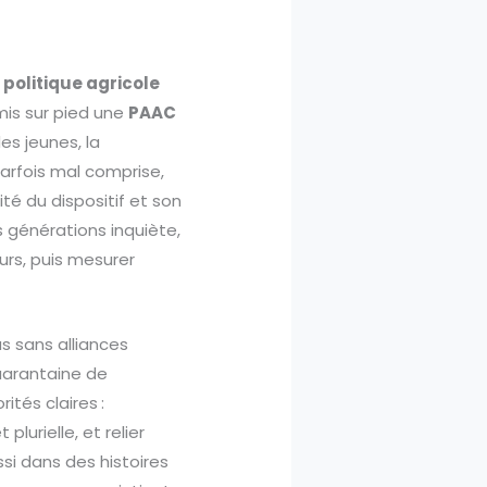
e
politique agricole
 mis sur pied une
PAAC
des jeunes, la
parfois mal comprise,
té du dispositif et son
 générations inquiète,
urs, puis mesurer
s sans alliances
quarantaine de
ités claires :
t plurielle, et relier
ssi dans des histoires