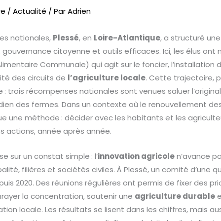
re
/
Actualité
/ Par
Adrien
ues nationales,
Plessé
, en
Loire-Atlantique
, a structuré un
 gouvernance citoyenne et outils efficaces. Ici, les élus ont
Alimentaire Communale) qui agit sur le foncier, l’installation 
lité des circuits de
l’agriculture locale
. Cette trajectoire, 
 : trois récompenses nationales sont venues saluer l’originali
dien des fermes. Dans un contexte où le renouvellement des
 une méthode : décider avec les habitants et les agriculte
es actions, année après année.
 sur un constat simple : l’
innovation agricole
n’avance pa
lité, filières et sociétés civiles. À Plessé, un comité d’une 
uis 2020. Des réunions régulières ont permis de fixer des prior
enrayer la concentration, soutenir une
agriculture durable
e
ion locale. Les résultats se lisent dans les chiffres, mais au