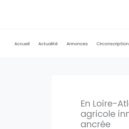
Aller
au
contenu
Accueil
Actualité
Annonces
Circonscription
En Loire-At
agricole i
ancrée