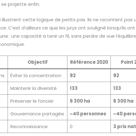
 se projette enfin.
i illustrent cette logique de petits pas. Ils ne racontent pas 
. C’est d’ailleurs ce que les jurys ont souligné lorsqu’ils o
e : une capacité à tenir un fil, sans perdre de vue l’équilib
économique.
Objectif
Référence 2020
Point 
ns
Éviter la concentration
92
92
Maintenir la diversité
133
133
Préserver le foncier
6 300 ha
6 300 ha
Gouvernance partagée
~40 personnes
~40 pers
Reconnaissance
0
3 prix na