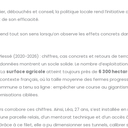
ier, débouchés et conseil, la politique locale rend l’initiative
t de son efficacité.
rend tout son sens lorsqu’on observe les effets concrets dan
.
lessé (2020-2026) : chiffres, cas concrets et retours de terr
s données montrent un socle solide. Le nombre d’exploitatio
. La
surface agricole
atteint toujours près de
6 300 hectar
 contexte français, où la taille moyenne des fermes progres
 commune a tenu sa ligne : empêcher une course au gigantis
isations ciblées.
s corrobore ces chiffres. Ainsi, Léa, 27 ans, s’est installée 
d’une parcelle relais, d’un mentorat technique et d’un accès à
 Grâce à ce filet, elle a pu dimensionner ses tunnels, calibrer