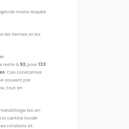
 agricole moins risquée.
s les fermes et les
ain
ns reste à
92
, pour
133
es
. Ces constantes
se souvent par
me, tout en
en maraîchage bio en
 la cantine locale
 ses rotations et