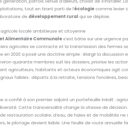
e génération, parfois venue d’ailleurs, choisit de s’installer
loitations, tout en tirant parti de l’
écologie
comme levier d’
laboratoire de
développement rural
qui se déploie.
e agricole locale ambitieuse et citoyenne
e et Alimentaire Communale
s’est bâtie sur une urgence pa
rs agricoles se contracte et la transmission des fermes se
e en 2020 a posé une doctrine simple : élargir la discussion et
iron quarante membres suit les dossiers, priorise les actions 
ant agriculteurs, habitants et acteurs économiques agit c
signaux faibles : départs à la retraite, tensions foncières, bes
e a confié à son premier adjoint un portefeuille inédit : agric
versité. Cette transversalité change la vitesse de décision.
, de restauration scolaire, d’eau, de haies et de mobilités ne s
s, le pilotage devient lisible. Une feuille de route annuelle f