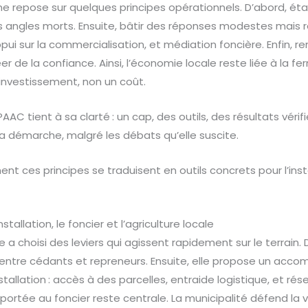
 repose sur quelques principes opérationnels. D’abord, étab
s angles morts. Ensuite, bâtir des réponses modestes mais r
pui sur la commercialisation, et médiation foncière. Enfin, re
er de la confiance. Ainsi, l’économie locale reste liée à la 
investissement, non un coût.
 PAAC tient à sa clarté : un cap, des outils, des résultats vérif
la démarche, malgré les débats qu’elle suscite.
t ces principes se traduisent en outils concrets pour l’insta
nstallation, le foncier et l’agriculture locale
e a choisi des leviers qui agissent rapidement sur le terrain
es entre cédants et repreneurs. Ensuite, elle propose un ac
tallation : accès à des parcelles, entraide logistique, et r
on portée au foncier reste centrale. La municipalité défend la