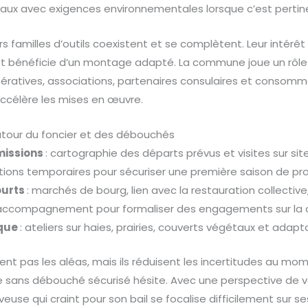
baux avec exigences environnementales lorsque c’est pertin
s familles d’outils coexistent et se complètent. Leur intérêt
t bénéficie d’un montage adapté. La commune joue un rôle d
opératives, associations, partenaires consulaires et consom
 accélère les mises en œuvre.
autour du foncier et des débouchés
missions
: cartographie des départs prévus et visites sur site
utions temporaires pour sécuriser une première saison de pr
ourts
: marchés de bourg, lien avec la restauration collective,
accompagnement pour formaliser des engagements sur la qu
que
: ateliers sur haies, prairies, couverts végétaux et adapt
ent pas les aléas, mais ils réduisent les incertitudes au mom
 sans débouché sécurisé hésite. Avec une perspective de ve
veuse qui craint pour son bail se focalise difficilement sur se