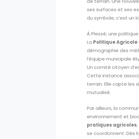
de terrain. Une nouvell
ses surfaces et ses exp
du symbole, c’est un 
À Plessé, une politiqu
La
Politique Agricol
démographie des métie
l’équipe municipale élu
Un comité citoyen d’env
Cette instance associ
terrain. Elle capte les 
mutualisé.
Par ailleurs, la commun
environnement et biodi
pratiques agricoles
se coordonnent. Dès lor