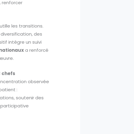
, renforcer
lle les transitions.
diversification, des
sitif intègre un suivi
x nationaux
a renforcé
 œuvre.
3 chefs
concentration observée
patient :
ations, soutenir des
participative