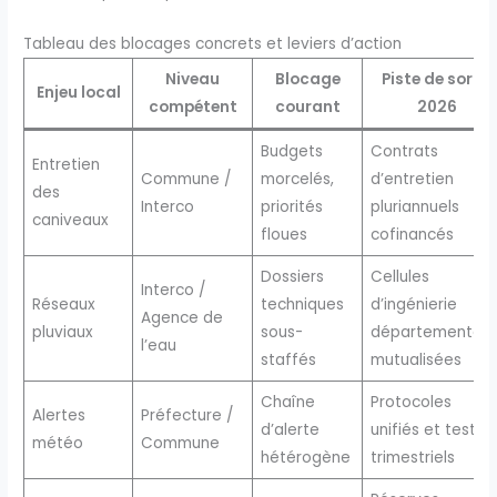
Tableau des blocages concrets et leviers d’action
Niveau
Blocage
Piste de sortie
Enjeu local
compétent
courant
2026
Budgets
Contrats
Entretien
Commune /
morcelés,
d’entretien
des
Interco
priorités
pluriannuels
caniveaux
floues
cofinancés
Dossiers
Cellules
Interco /
Réseaux
techniques
d’ingénierie
Agence de
pluviaux
sous-
départementale
l’eau
staffés
mutualisées
Chaîne
Protocoles
Alertes
Préfecture /
d’alerte
unifiés et tests
météo
Commune
hétérogène
trimestriels