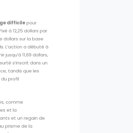
e difficile
pour
xé à 12,25 dollars par
e dollars sur la base
ds. L’action a débuté à
r jusqu’à 11,69 dollars,
eurté s’inscrit dans un
e, tandis que les
du profil
utés, comme
es et la
ants et un regain de
au prisme de la