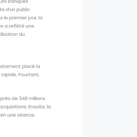
. Les banques
s d’un public
 le premier jour, la
re a reflété une
lisation du
édiatement placé la
e rapide. Pourtant,
 près de 348 millions
quisitions. Ensuite, la
s en une séance.