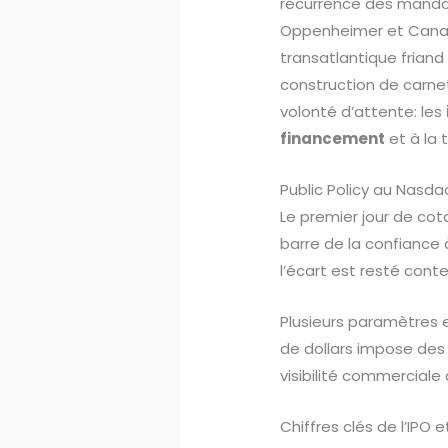
récurrence des mandats
Oppenheimer et Canacc
transatlantique friand 
construction de carnet
volonté d’attente: les
financement
et à la 
Public Policy au Nasda
Le premier jour de cota
barre de la confiance à
l’écart est resté conte
Plusieurs paramètres ex
de dollars impose des 
visibilité commerciale
Chiffres clés de l’IPO 