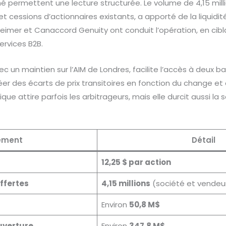
permettent une lecture structurée. Le volume de 4,15 millio
t cessions d’actionnaires existants, a apporté de la liquidit
mer et Canaccord Genuity ont conduit l’opération, en cib
ervices B2B.
c un maintien sur l’AIM de Londres, facilite l’accès à deux ba
réer des écarts de prix transitoires en fonction du change e
e attire parfois les arbitrageurs, mais elle durcit aussi la 
ément
Détail
12,25 $ par action
ffertes
4,15 millions
(société et vendeu
Environ
50,8 M$
ouverture
Environ
347,8 M$