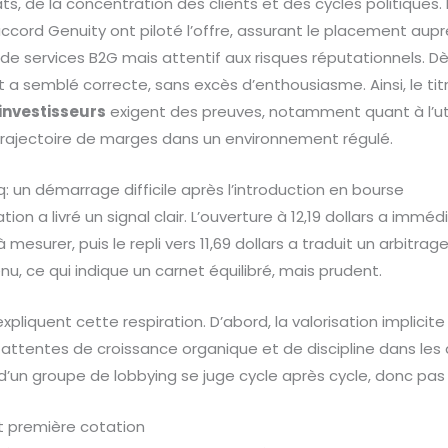
, de la concentration des clients et des cycles politiques
ord Genuity ont piloté l’offre, assurant le placement auprè
de services B2G mais attentif aux risques réputationnels. Dès
 a semblé correcte, sans excès d’enthousiasme. Ainsi, le tit
investisseurs
exigent des preuves, notamment quant à l’uti
trajectoire de marges dans un environnement régulé.
q: un démarrage difficile après l’introduction en bourse
tion a livré un signal clair. L’ouverture à 12,19 dollars a imm
 mesurer, puis le repli vers 11,69 dollars a traduit un arbitrag
nu, ce qui indique un carnet équilibré, mais prudent.
pliquent cette respiration. D’abord, la valorisation implicite
attentes de croissance organique et de discipline dans les ac
 d’un groupe de lobbying se juge cycle après cycle, donc pa
et première cotation