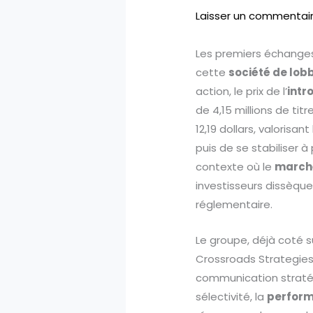
Laisser un commentai
Les premiers échange
cette
société de lob
action, le prix de l’
intr
de 4,15 millions de tit
12,19 dollars, valorisan
puis de se stabiliser à
contexte où le
marché
investisseurs dissèquen
réglementaire.
Le groupe, déjà coté s
Crossroads Strategies 
communication stratég
sélectivité, la
perform