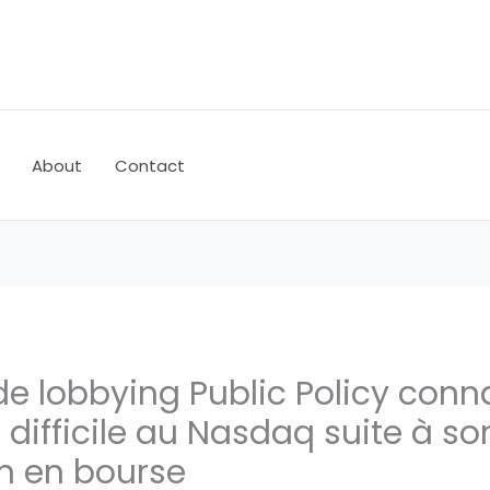
About
Contact
de lobbying Public Policy conn
ifficile au Nasdaq suite à so
on en bourse