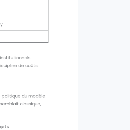
ty
nstitutionnels
scipline de coûts.
té politique du modèle
semblait classique,
ujets