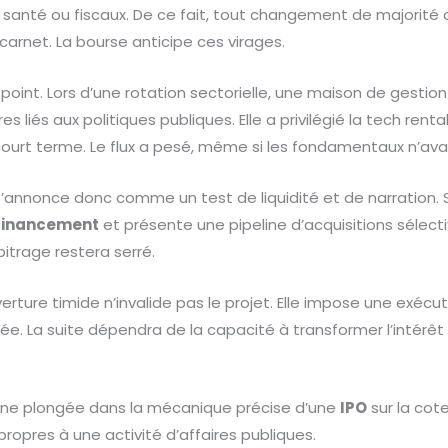
santé ou fiscaux. De ce fait, tout changement de majorité 
 carnet. La bourse anticipe ces virages.
point. Lors d’une rotation sectorielle, une maison de gestio
res liés aux politiques publiques. Elle a privilégié la tech re
court terme. Le flux a pesé, même si les fondamentaux n’av
annonce donc comme un test de liquidité et de narration. Si
financement
et présente une pipeline d’acquisitions sélectiv
rbitrage restera serré.
verture timide n’invalide pas le projet. Elle impose une exécut
ée. La suite dépendra de la capacité à transformer l’intérêt 
une plongée dans la mécanique précise d’une
IPO
sur la cot
propres à une activité d’affaires publiques.