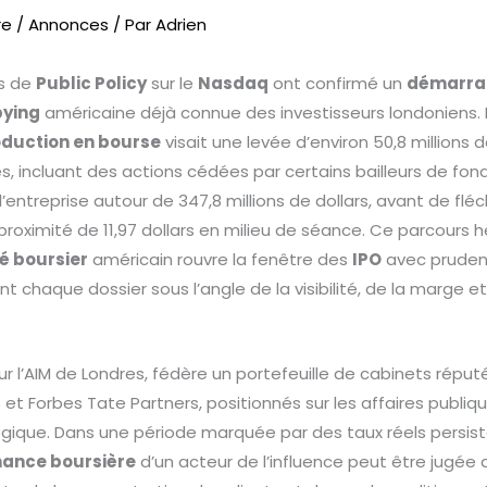
re
/
Annonces
/ Par
Adrien
s de
Public Policy
sur le
Nasdaq
ont confirmé un
démarrag
bying
américaine déjà connue des investisseurs londoniens. Fi
oduction en bourse
visait une levée d’environ 50,8 millions d
res, incluant des actions cédées par certains bailleurs de fon
t l’entreprise autour de 347,8 millions de dollars, avant de fléchi
 proximité de 11,97 dollars en milieu de séance. Ce parcours h
 boursier
américain rouvre la fenêtre des
IPO
avec prudenc
t chaque dossier sous l’angle de la visibilité, de la marge et 
ur l’AIM de Londres, fédère un portefeuille de cabinets rép
et Forbes Tate Partners, positionnés sur les affaires publiqu
ique. Dans une période marquée par des taux réels persist
ance boursière
d’un acteur de l’influence peut être jugée 