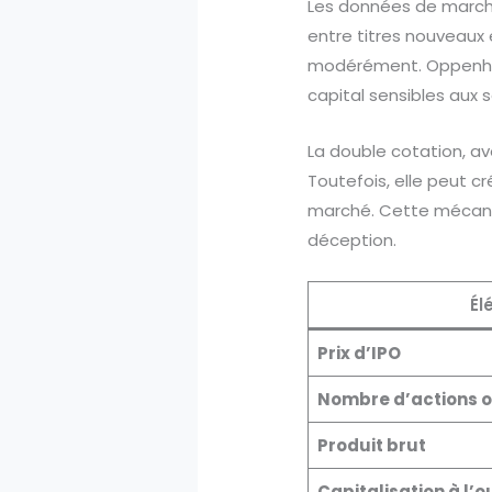
Les données de marché 
entre titres nouveaux e
modérément. Oppenhei
capital sensibles aux s
La double cotation, ave
Toutefois, elle peut c
marché. Cette mécaniqu
déception.
Él
Prix d’IPO
Nombre d’actions o
Produit brut
Capitalisation à l’