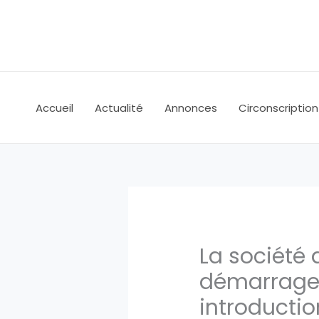
Aller
au
contenu
Accueil
Actualité
Annonces
Circonscription
La société 
démarrage d
introducti