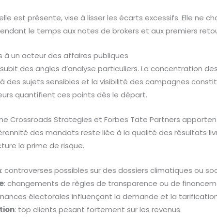
u’elle est présente, vise à lisser les écarts excessifs. Elle ne
ependant le temps aux notes de brokers et aux premiers retou
es à un acteur des affaires publiques
subit des angles d’analyse particuliers. La concentration des 
 à des sujets sensibles et la visibilité des campagnes consti
seurs quantifient ces points dès le départ.
me Crossroads Strategies et Forbes Tate Partners apportent
érennité des mandats reste liée à la qualité des résultats liv
ucture la prime de risque.
n
: controverses possibles sur des dossiers climatiques ou soc
e
: changements de règles de transparence ou de financeme
ernances électorales influençant la demande et la tarification
tion
: top clients pesant fortement sur les revenus.