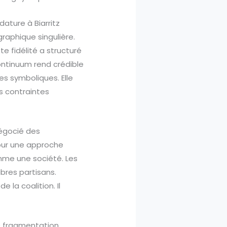
dature à Biarritz
graphique singulière.
e fidélité a structuré
ontinuum rend crédible
s symboliques. Elle
s contraintes
négocié des
pour une approche
mme une société. Les
bres partisans.
 la coalition. Il
e fragmentation