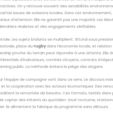
ttractives. On y retrouve souvent des sensibilités environneme
 parfois issues de scissions locales. Dans cet environnement,
teur d’attention. Elle ne garantit pas une majorité. Les éle
calendriers réalistes et des engagements vérifiables.
ale. Les sujets brûlants se multiplient : littoral sous pressi
 estivale, place du
rugby
dans l’économie locale, et relation
rship proche du terrain peut répondre à une attente. Elle do
référentiels d’indicateurs, comités citoyens, contrats d’object
anning public. La méthode évitera le piège des slogans.
r l’équipe de campagne vont dans ce sens. Le discours insist
s et la coopération avec les acteurs économiques. Des renco
acilitent la remontée de besoins. Ces formats, testés dans pl
e capter des irritants du quotidien : bruit nocturne, station
r. Ils alimentent la fabrique du programme sans détours.