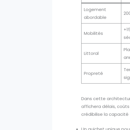
Logement
200
abordable
+15
Mobilités
sé
Pl
Littoral
an
Te
Propreté
si
Dans cette architectu
affichera délais, coûts
crédibilise la capacité
Un guichet unique pou