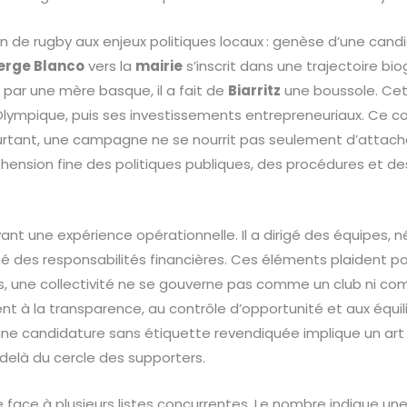
in de rugby aux enjeux politiques locaux : genèse d’une candi
erge Blanco
vers la
mairie
s’inscrit dans une trajectoire bio
par une mère basque, il a fait de
Biarritz
une boussole. Cett
z Olympique, puis ses investissements entrepreneuriaux. Ce c
ourtant, une campagne ne se nourrit pas seulement d’attache
ension fine des politiques publiques, des procédures et de
nt une expérience opérationnelle. Il a dirigé des équipes, 
é des responsabilités financières. Ces éléments plaident 
is, une collectivité ne se gouverne pas comme un club ni co
nt à la transparence, au contrôle d’opportunité et aux équili
’une candidature sans étiquette revendiquée implique un art de
delà du cercle des supporters.
ace à plusieurs listes concurrentes. Le nombre indique un