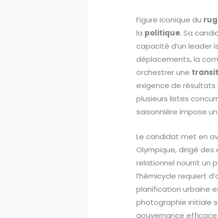
Figure iconique du
rug
la
politique
. Sa candi
capacité d’un leader i
déplacements, la compo
orchestrer une
transi
exigence de résultats
plusieurs listes concur
saisonnière impose u
Le candidat met en a
Olympique, dirigé des e
relationnel nourrit u
l’hémicycle requiert d’
planification urbaine 
photographie initiale 
gouvernance efficace, 