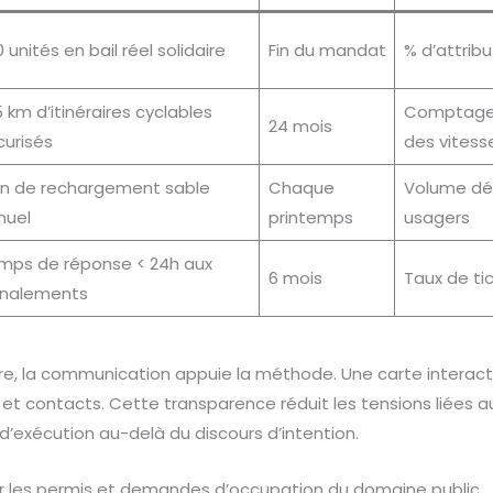
 unités en bail réel solidaire
Fin du mandat
% d’attribu
 km d’itinéraires cyclables
Comptages
24 mois
curisés
des vitess
an de rechargement sable
Chaque
Volume dép
nuel
printemps
usagers
mps de réponse < 24h aux
6 mois
Taux de ti
gnalements
re, la communication appuie la méthode. Une carte interact
 et contacts. Cette transparence réduit les tensions liées au
 d’exécution au-delà du discours d’intention.
r les permis et demandes d’occupation du domaine public.