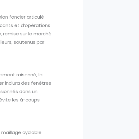
an foncier articulé
acants et d’opérations
e, remise sur le marché
lleurs, soutenus par
gement raisonné, la
er inclura des fenêtres
visionnés dans un
évite les à-coups
maillage cyclable