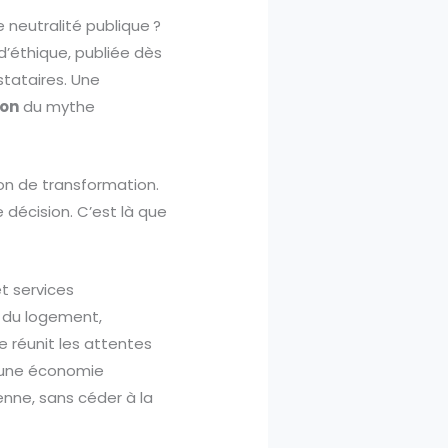
 neutralité publique ?
d’éthique, publiée dès
stataires. Une
ion
du mythe
ion de transformation.
e décision. C’est là que
et services
e du logement,
e réunit les attentes
ns une économie
ienne, sans céder à la