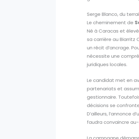
Serge Blanco, du terra
Le cheminement de
S
Né à Caracas et élevé 
sa carrière au Biarrit
un récit d’ancrage. P
nécessite une compréh
juridiques locales.
Le candidat met en ava
partenariats et assum
gestionnaire. Toutefo
décisions se confronte
D’ailleurs, l’annonce d
faudra convaincre au-
La campagne démarre f