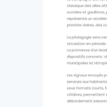
classique des villes a
sociales et gaullistes,
représente un accéléra
priorités claires, des 
La pédagogie sera centr
circulation en période
La promesse d’un leade
dispositifs concrets : 
municipales et rétropl
Les signaux envoyés pa
services aux habitant
sous formats courts, f
côtières, permettent d
débordement saisonnie