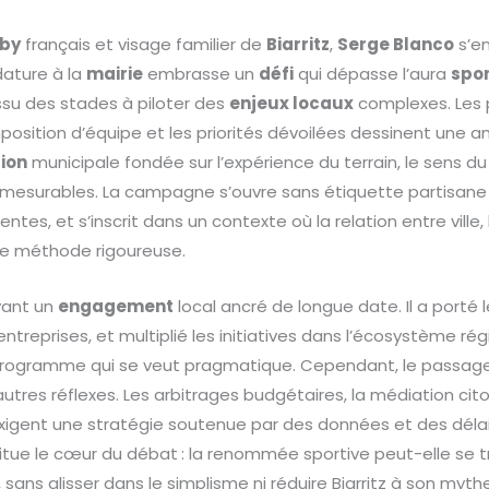
by
français et visage familier de
Biarritz
,
Serge Blanco
s’e
dature à la
mairie
embrasse un
défi
qui dépasse l’aura
spor
ssu des stades à piloter des
enjeux locaux
complexes. Les 
sition d’équipe et les priorités dévoilées dessinent une amb
tion
municipale fondée sur l’expérience du terrain, le sens du 
 mesurables. La campagne s’ouvre sans étiquette partisane 
rentes, et s’inscrit dans un contexte où la relation entre ville
ne méthode rigoureuse.
vant un
engagement
local ancré de longue date. Il a porté l
ntreprises, et multiplié les initiatives dans l’écosystème rég
n programme qui se veut pragmatique. Cependant, le passage
autres réflexes. Les arbitrages budgétaires, la médiation cit
exigent une stratégie soutenue par des données et des déla
situe le cœur du débat : la renommée sportive peut-elle se 
sans glisser dans le simplisme ni réduire Biarritz à son myth