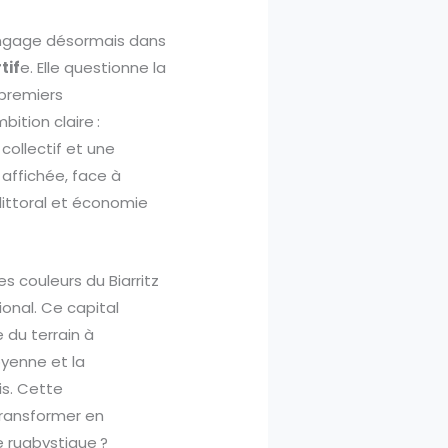
ngage désormais dans
tif
e. Elle questionne la
premiers
ition claire :
collectif et une
affichée, face à
, littoral et économie
es couleurs du Biarritz
ional. Ce capital
 du terrain à
oyenne et la
is. Cette
transformer en
e rugbystique ?