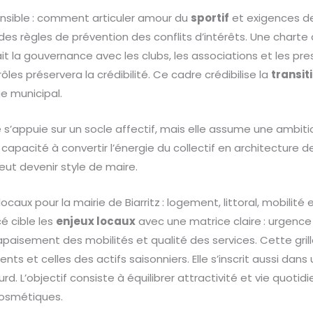
nsible : comment articuler amour du
sportif
et exigences de
es règles de prévention des conflits d’intérêts. Une charte 
ait la gouvernance avec les clubs, les associations et les pre
les préservera la crédibilité. Ce cadre crédibilise la
transit
e municipal.
re s’appuie sur un socle affectif, mais elle assume une ambit
capacité à convertir l’énergie du collectif en architecture d
eut devenir style de maire.
aux pour la mairie de Biarritz : logement, littoral, mobilité 
 cible les
enjeux locaux
avec une matrice claire : urgenc
 apaisement des mobilités et qualité des services. Cette grill
ts et celles des actifs saisonniers. Elle s’inscrit aussi da
urd. L’objectif consiste à équilibrer attractivité et vie quotid
cosmétiques.