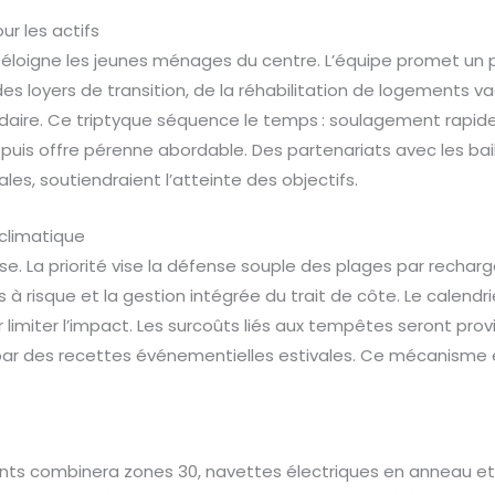
r les actifs
éloigne les jeunes ménages du centre. L’équipe promet un pl
des loyers de transition, de la réhabilitation de logements v
olidaire. Ce triptyque séquence le temps : soulagement rapid
, puis offre pérenne abordable. Des partenariats avec les bai
les, soutiendraient l’atteinte des objectifs.
 climatique
lise. La priorité vise la défense souple des plages par rechar
 à risque et la gestion intégrée du trait de côte. Le calendri
 limiter l’impact. Les surcoûts liés aux tempêtes seront pro
ar des recettes événementielles estivales. Ce mécanisme 
ts combinera zones 30, navettes électriques en anneau et 