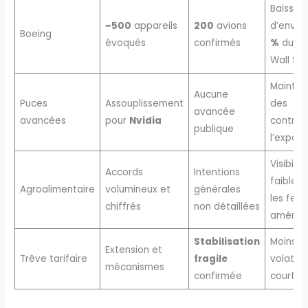
Baisse
~500
appareils
200
avions
d’envir
Boeing
évoqués
confirmés
%
du tit
Wall Str
Maintie
Aucune
Puces
Assouplissement
des
avancée
avancées
pour
Nvidia
contrôl
publique
l’export
Visibilité
Accords
Intentions
faible p
Agroalimentaire
volumineux et
générales
les fer
chiffrés
non détaillées
américa
Stabilisation
Moins d
Extension et
Trêve tarifaire
fragile
volatilit
mécanismes
confirmée
court t