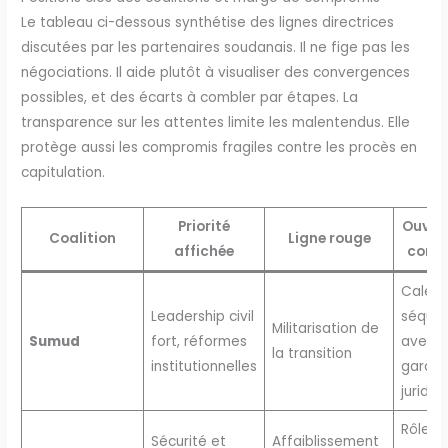
Le tableau ci-dessous synthétise des lignes directrices
discutées par les partenaires soudanais. Il ne fige pas les
négociations. Il aide plutôt à visualiser des convergences
possibles, et des écarts à combler par étapes. La
transparence sur les attentes limite les malentendus. Elle
protège aussi les compromis fragiles contre les procès en
capitulation.
Priorité
Ouver
Coalition
Ligne rouge
affichée
comp
Calend
Leadership civil
séque
Militarisation de
Sumud
fort, réformes
avec
la transition
institutionnelles
garant
juridiq
Rôles c
Sécurité et
Affaiblissement