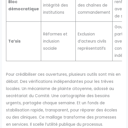
Bloc
renfor
intégrité des
des chaînes de
démocratique
avec c
institutions
commandement
de séc
Gouve
Réformes et
Exclusion
parta
Ta’sis
inclusion
d’acteurs civils
avec
sociale
représentatifs
contrô
indépe
Pour crédibiliser ces ouvertures, plusieurs outils sont mis en
débat. Des vérifications indépendantes pour les trêves
locales. Un mécanisme de plainte citoyenne, adossé au
secrétariat du Comité. Une cartographie des besoins
urgents, partagée chaque semaine. Et un fonds de
stabilisation rapide, transparent, pour réparer des écoles
ou des cliniques. Ce maillage transforme des promesses
en services. Il scelle l’utilité publique du processus.