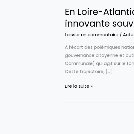
En Loire-Atlant
innovante souv
Laisser un commentaire
/
Actu
À l’écart des polémiques nation
gouvernance citoyenne et outils
Communale) qui agit sur le foncie
Cette trajectoire, […]
En
Lire la suite »
Loire-
Atlantique,
Plessé
défend
une