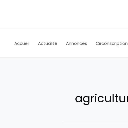
Aller
au
contenu
Accueil
Actualité
Annonces
Circonscription
agricultu